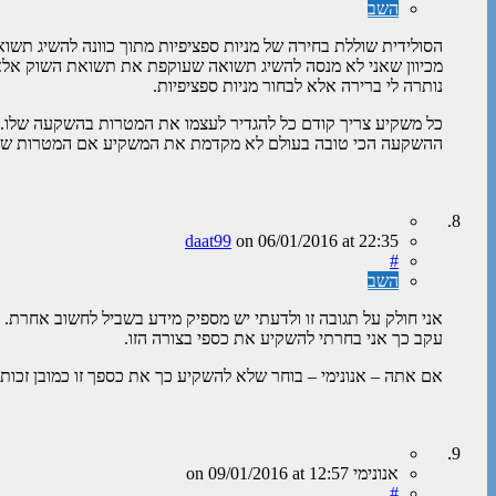
השב
הסולידית שוללת בחירה של מניות ספציפיות מתוך כוונה להשיג ת
מכיוון שאני לא מנסה להשיג תשואה שעוקפת את תשואת השוק אלא ל
נותרה לי ברירה אלא לבחור מניות ספציפיות.
כל משקיע צריך קודם כל להגדיר לעצמו את המטרות בהשקעה שלו.
ההשקעה הכי טובה בעולם לא מקדמת את המשקיע אם המטרות שלו 
daat99
on
06/01/2016
at 22:35
#
השב
אני חולק על תגובה זו ולדעתי יש מספיק מידע בשביל לחשוב אחרת.
עקב כך אני בחרתי להשקיע את כספי בצורה הזו.
אם אתה – אנונימי – בוחר שלא להשקיע כך את כספך זו כמובן זכותך
אנונימי
on
at 12:57
09/01/2016
#