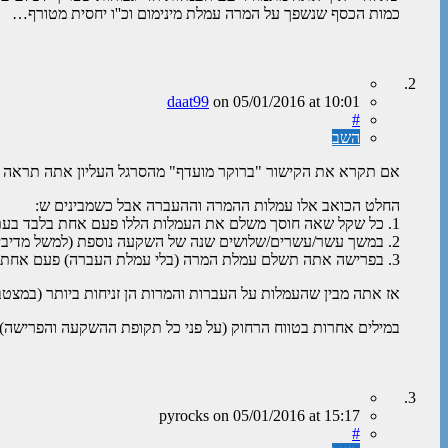
כמות הכסף שנשפך על המרה עמלת מינימום וכ''ו יחסית מטורף…
daat99
on
05/01/2016
at 10:01
#
השב
אם תקרא את הקישור "ברוקר מועדף" מהסרגל העליון אתה תראה שעמלות הפע
החלט הכואב אלו עמלות ההמרה וההעברה אבל כשמבינים ש:
1. כל שקל שאה חוסך משלם את העמלות הללו פעם אחת בלבד בעת המרה משקלים לדולרים.
2. במשך עשר/עשרים/שלושים שנה של השקעה נוספת (למשל מדיבידנדים שהתקבלו) אתה לא מעלם עמלות העברה והמרה נוספות על הכספים שכבר חסכת.
3. בפרישה אתה תשלם עמלת המרה (בלי עמלת העברה) פעם אחת בלבד על כל שקל משכורת שתמשוך לארץ (הסכום שתמשוך לארץ יהיה סכום זניח יחסית לתיק ההשקעות שלך).
אז אתה מבין שהעמלות על העברות והמרות הן זניחות ביותר (במצטבר
במילים אחרות בטווח הרחוק (על פני כל תקופת ההשקעה והפרישה
pyrocks
on
05/01/2016
at 15:17
#