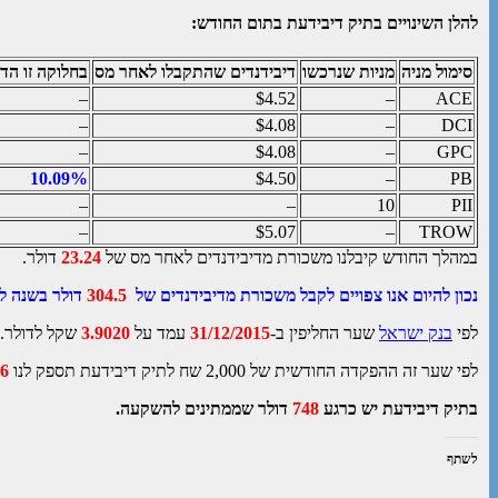
להלן השינויים בתיק דיבידעת בתום החודש:
סימול מניה
מניות שנרכשו
דיבידנדים שהתקבלו לאחר מס
בחלוקה זו הדי
–
$4.52
–
ACE
–
$4.08
–
DCI
–
$4.08
–
GPC
10.09%
$4.50
–
PB
–
–
10
PII
–
$5.07
–
TROW
במהלך החודש קיבלנו משכורת מדיבידנדים לאחר מס של
23.24
דולר.
נכון להיום אנו צפויים לקבל משכורת מדיבידנדים של
304.5
דולר בשנה ל
לפי
בנק ישראל
שער החליפין ב-
31/12/2015
עמד על
3.9020
שקל לדולר.
לפי שער זה ההפקדה החודשית של 2,000 שח לתיק דיבידעת תספק לנו
56
בתיק דיבידעת יש כרגע
748
דולר שממתינים להשקעה.
לשתף