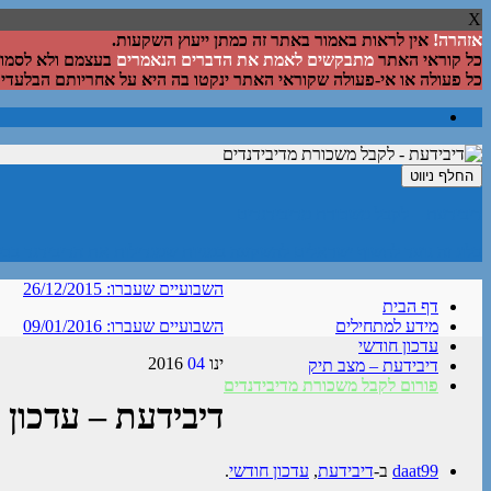
X
אזהרה!
אין לראות באמור באתר זה כמתן ייעוץ השקעות.
כל קוראי האתר
מתבקשים לאמת את הדברים הנאמרים
בעצמם ולא לסמוך 
כל פעולה או אי-פעולה שקוראי האתר ינקטו בה היא על אחריותם הבלעדית
החלף ניווט
דיבידעת – לקבל משכורת מדיבידנדים
בלוג זה נועד לחשוף ישראלים להשקעה במניות שמגדילות את הדיבידנד בכל
השבועיים שעברו: 26/12/2015
דף הבית
מידע למתחילים
השבועיים שעברו: 09/01/2016
עדכון חודשי
ינו
04
2016
דיבידעת – מצב תיק
פורום לקבל משכורת מדיבידנדים
דיבידעת – עדכון חו
daat99
ב-
דיבידעת
,
עדכון חודשי
.