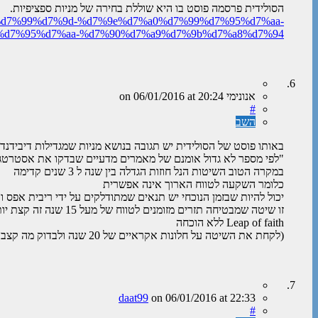
הסולידית פרסמה פוסט בו היא שוללת בחירה של מניות ספציפיות.
a9%d7%99%d7%9d-%d7%9e%d7%a0%d7%99%d7%95%d7%aa-
%d7%95%d7%aa-%d7%90%d7%a9%d7%9b%d7%a8%d7%94
אנונימי
on
at 20:24
06/01/2016
#
השב
באותו פוסט של הסולידית יש תגובה בנושא מניות שמגדילות דיבידנד:
"לפי מספר לא גדול אומנם של מאמרים מדעיים שבדקו את אסטרטגי
במקרה הטוב השיטות הנל חוזות הגדלה בין שנה ל 3 שנים קדימה
כלומר השקעה לטווח הארוך אינה אפשרית
יכול להיות שבזמן הנוכחי יש תנאים שמתודלקים על ידי ריבית אפס ודוחפת למעלה גם חברות אלו
זו שיטה שמבטיחה תזרים מזומנים לטווח של מעל 15 שנה זה קצת יותר מידי
Leap of faith ללא הוכחה
(לקחת את השיטה על חלונות אקראיים של 20 שנה ולבדוק מה קצב התזרים וכמה מניות התחלפו ו/או שרדו)"
daat99
on
06/01/2016
at 22:33
#