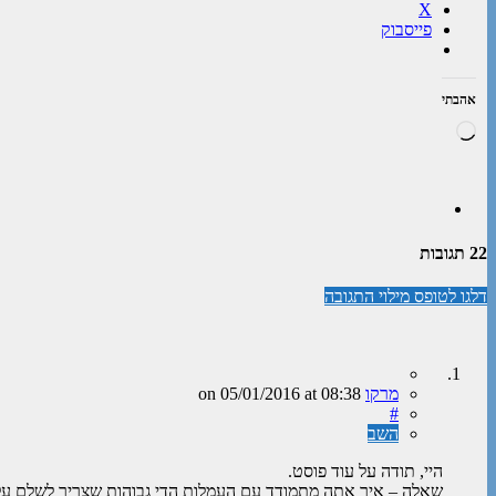
X
פייסבוק
אהבתי
טוען...
22 תגובות
דלגו לטופס מילוי התגובה
מרקו
on
at 08:38
05/01/2016
#
השב
היי, תודה על עוד פוסט.
שאלה – איך אתה מתמודד עם העמלות הדי גבוהות שצריך לשלם על 