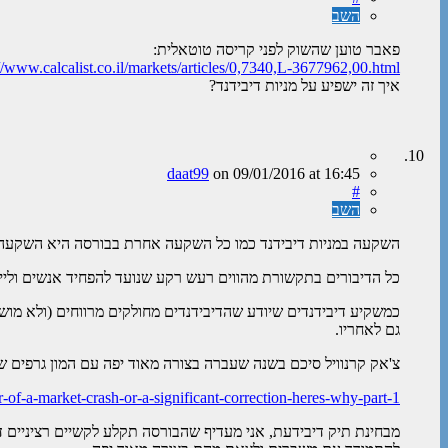
השב
פאבר טוען שהשוק לפני קריסה טוטאלית:
//www.calcalist.co.il/markets/articles/0,7340,L-3677962,00.html
איך זה ישפיע על מניות דיבידנד?
daat99
on
09/01/2016
at 16:45
#
השב
השקעה במניות דיבידנד כמו כל השקעה אחרת בבורסה היא השקעה ל
כל הדיבורים בתקשורת מהווים רעש רקע שנועד להפחיד אנשים ולייצ
כמשקיע דיבידנדים שיודע שהדיבידנדים מחולקים מרווחים (ולא מוש
גם לאחריו.
צ'אק קרנוויל סיכם בשנה שעברה בצורה מאוד יפה עם המון גרפים ש
r-of-a-market-crash-or-a-significant-correction-heres-why-part-1
מבחינת תיק דיבידעת, אני מעדיף שהבורסה תקלע לקשיים רציניים דו