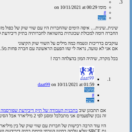
מומו
on
at 00:29
10/11/2021
#
השב
שינית..שינית… איפה הימים שהחברות היו עם שווי שוק של כפול מזו
החברה דומה למכולת שכונתית בהשוואה לחברותיה בתיק דיבידעת 
עוקבים בדריכות ונשמח כמה מילים על השווי שוק הקיצוני
אם אני לא טועה, נראה לי שזו הפעם הראשונה עם חברה פחות מ1.5 מיליארד
בכל מקרה, שיהיה המון בהצלחה רבה !
daat99
on
10/11/2021
at 01:59
מחבר
#
השב
אם תתבונן שוב
בתכנית העבודה של תיק דיבידעת שפורסמה בשני
זה נכון שלפעמים אני מתבלבל ומסנן לפי 2 מיליארד אבל הסינון שהוגדר מראש הוא מיליארד בודד.
היו עוד הרבה רכישות של חברות עם שווי שוק של בין מיליארד ל-2 מיליארד דולר בעבר כמו למשל MGRC שעלתה גם בסינון הנוכחי וכבר קיימת בתיק מיו
גם SRCE שלא עלתה בסינון הנוכחי קיימת בתיק דיבידעת ושווי השוק שלה הוא רק טיפה מעל מיליארד דולר.