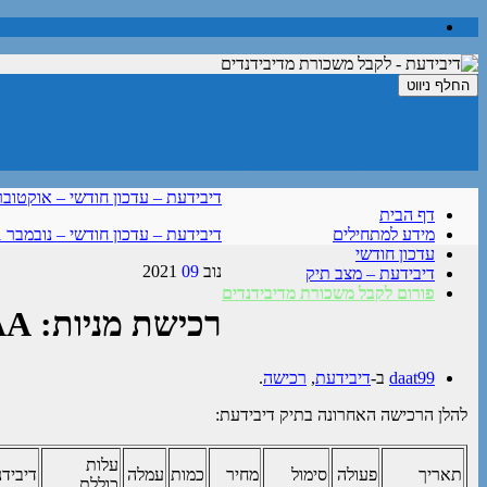
החלף ניווט
דיבידעת – לקבל משכורת מדיבידנדים
בלוג זה נועד לחשוף ישראלים להשקעה במניות שמגדילות את הדיבידנד בכל
דיבידעת – עדכון חודשי – אוקטובר 021
דף הבית
מידע למתחילים
דיבידעת – עדכון חודשי – נובמבר 2021
עדכון חודשי
נוב
09
2021
דיבידעת – מצב תיק
פורום לקבל משכורת מדיבידנדים
רכישת מניות: RBCAA
daat99
ב-
דיבידעת
,
רכישה
.
להלן הרכישה האחרונה בתיק דיבידעת:
עלות
תאריך
פעולה
סימול
מחיר
כמות
עמלה
דיבידנ
כוללת