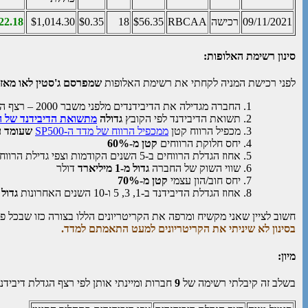
09/11/2021
רכישה
RBCAA
$56.35
18
$0.35
$1,014.30
22.18
סינון רשימת האלופות:
לפני רכישת המניה לקחתי את רשימת האלופות
שמפרסם ג'סטין לאו מאז 
החברה מגדילה את הדיבידנדים מלפני משבר 2000 – רצף הגדלה של
תשואת הדיבידנד לפי הקובץ
גדולה
מתשואת הדיבידנד של ה-P500
מכפיל הרווח קטן
ממכפיל הרווח של מדד ה-SP500
שעומד על 52
יחס חלוקת הרווחים
קטן מ-60%
אחוז הגדלת הרווחים ב-5 השנים הקודמות וצפי גדילת הרווחים ב-5 השנים הבאות
שווי השוק של החברה
גדול מ-1 מיליארד
דולר
יחס חוב/הון עצמי
קטן מ-70%
אחוז הגדלת הדיבידנד ב-1, 3, 5 ו-10 השנים האחרונות
גדול מ
חשוב לציין שאני מקשיח ומרפה את הקריטריונים הללו בצורה כזו שבכל פעם אני אסנן כ-90% מהחבר
בסינון לא שיניתי את הקריטריונים למעט התאמתם למדד
.
מיון:
בשלב זה קיבלתי רשימה של
9
חברות ומיינתי אותן לפי רצף הגדלת דיבידנ