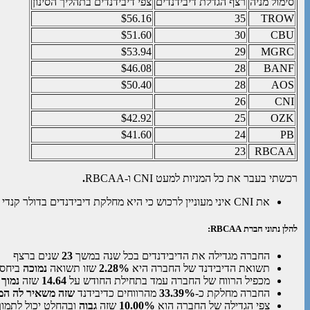
סימול מניה
רצף הגדלת דיבידנדים
צפי דיבידנדים בתהליך הסינון
$56.16
35
TROW
$51.60
30
CBU
$53.94
29
MGRC
$46.08
28
BANF
$50.40
28
AOS
26
CNI
$42.92
25
OZK
$41.60
24
PB
23
RBCAA
רכשתי בעבר את כל המניות למעט CNI ו-RBCAA
.
את CNI איני מעוניין לרכוש כי היא מחלקת דיבידנדים בדולר קנדי ולא בדולר אמריקאי
להלן נתוני חברת RBCAA:
החברה מגדילה את הדיבידנדים בכל שנה במשך
23
שנים ברצף
תשואת הדיבידנד של החברה היא
2.28%
שזו תשואה
נמוכה
ביחס 
מכפיל הרווח של החברה עמד בתחילת החודש על
14.64
שזה
נמוך
החברה מחלקת כ-
33.39%
מהרווחים כדיבידנד
שזה משאיר לה המו
צפי הגדילה של החברה הוא
10.00%
שזה
גבוה
ובהחלט יכול לתמוך בה