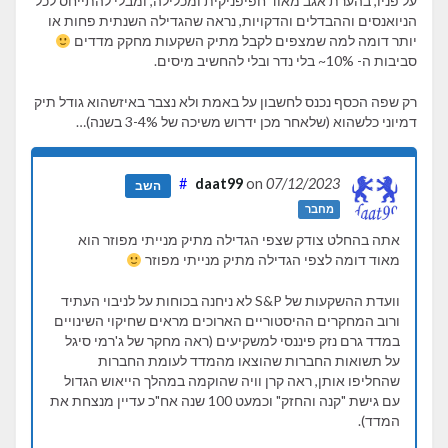
על פניו, בהערת אגב מאוד חפיפניקית ומכלילה, ומבלי להתייחס לכל
הניואנסים וההבדלים והדקויות, נראה שהגדילה השנתית פחות או
יותר דומה למה שמצפים לקבל מתיק השקעות מחקק מדדים
סביבות ה- 10%~ בלי נדר ובלי להחשיב מיסים.
רק שפה הכסף נכנס לחשבון על באמת ולא נצבר באיזשהוא גודל תיק
דמיוני כלשהוא (שלאחר מכן ידרוש משיכה של 3-4% בשנה)…
#
daat99
on
07/12/2023
השב
מחבר
אתה בהחלט צודק שצפי הגדילה מתיק מנייתי מפוזר הוא
מאוד דומה לצפי הגדילה מתיק מנייתי מפוזר
וועדת ההשקעות של S&P לא ניחנה בכוחות על לניבוי העתיד
ורוב המחקרים ההיסטוריים הארוכים מראים שחיקוי השינויים
במדד גרם נזק פיננסי למשקיעים (ראה מחקר של ג'רמי סיגל
על תשואות החברות שהוצאו מהמדד לעומת החברות
שהחליפו אותן, ראה קרן וויה שהוקמה במהלך הייאוש הגדול
עם גישת "קנה והחזק" וכמעט 100 שנה אח"כ עדיין מנצחת את
המדד).