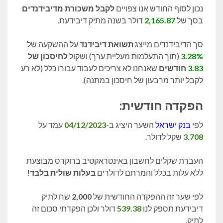
נכון לסוף החודש אנו צפויים
לקבל משכורת מדיבידנדים
בסך של
2,165.87
דולר בשנה מתיק דיבידעת.
סך הדיבידנדים מייצג
תשואת דיבידנד
על ההשקעה של
3.28%
(תוך התעלמות מעליית ערך) ושקול
לחיסכון
של
3.83
חודשים
שאנחנו לא צריכים לעבוד עבורו כלל (לא רע
לקבל יותר מרבעון של חיסכון במתנה).
הפקדה חודשית:
לפי
בנק ישראל
השער היציג ב-
04/12/2023
עמד על
3.708
שקל לדולר.
העברת שקלים לחשבון באינטראקטיב ברוקרס מבוצעת
ללא עלות בכלל והמרתם לדולרים
בעלות שולית בלבד!
לפי שער זה ההפקדה החודשית של
2,000
שח לתיק
דיבידעת תספק לנו
539.38
דולר ולכן הפקדתי סכום זה
לתיק.