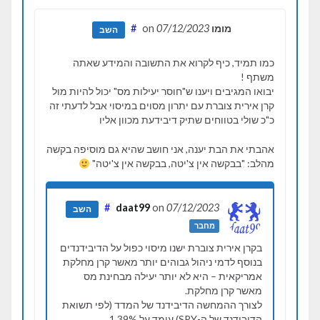
מומו
on
07/12/2023
#
השב
כמו תמיד, כיף לקרוא את התשובה והמידע שאתה
משתף !
יבואו המגיבים ויענו ש"חוסר יעילות מס" יכול להיות מול
קרן אירית צוברת עם יתרון מסוים במיסוי אבל לדעתי זה
כ"כ שולי בטווחים שתיק דיבידעת מכוון אליו
אהבתי את הבת יענה, אני חושב שהיא גם מוסיפה בקשה
מהלב: "בבקשה אין צ'יטה, בבקשה אין צ'יטה"
#
daat99
on
07/12/2023
השב
מחבר
בקרן אירית צוברת ישנו מיסוי כפול על הדיבידנדים
בנוסף לדמי ניהול גבוהים יותר מאשר קרן מחלקת
אמריקאית – היא לא יותר יעילה מבחינת מס
מאשר קרן מחלקת.
לצורך ההמחשה הדיבידנד של המדד (לפי תשואת
הדיבידנד של ה-SPY) עומד על 1.39%.