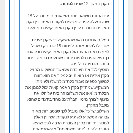
הקרן במשך 12 שנים
לפחות
.
עם הנחות תשואה יותר מציאותיות מדובר על 15
שנה ומעלה לפני שמגיעים לנקודת האיזון בין הקרן
האירית הצוברת לבין הקרן האמריקאית המחלקת.
במלים אחרות ברגע שהמשקיע רכש קרן אירית
אסור לו למכור אותה לפחות 15 שנה רק בשביל
לצמצם את הפער מול הקרן האמריקאית ורק אחר
כך היא הופכת להיות יותר משתלמת ברמה זניחה
ביותר מבחינה דולרית.
תוסיף לכך את העובדה שכאשר המשקיע מחזיק
בקרן אירית אז הוא
חייב
למכור אם הוא רוצה
למשוך כספים (עבור בלת"מ למשל) ולעומתו
המשקיע שמחזיק בקרן האמריקאית יכול לממן את
הבלת"מ (ו/או את תשלום הריבית על הלוואת
מינוף לצורך מימון הבלת"מ) מהדיבידנדים שהוא
מקבל מהקרן.
השילוב של כל אלו מוביל לכך שבסבירות מאוד
גבוהה המשקיע לא יגיע לנקודת השיווין ויאלץ
למכור יחידות בקרן הצוברת הרבה לפני שהיא
הופכת להיות "יותר משתלמת" מהאמריקאית