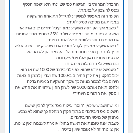
ההבדל המהותי בין הגישות כפי שציינתי היא "שפה הכסף
נכנס לחשבון על באמת".
הפער הזה מאפשר למשקיע להגדיל את אחוז ההשקעה
במניות גם מסיבה פסיכולוגית:
* כשבמהלך הקורונה משקיע כמוני קיבל תזרים יציב וגדל אז
הוא היה פחות מוטרד מירידה של כ-35% במחיר מדד המניות
גם מסיבת חוסר רלוונטיות של התנודתיות:
* כשהמשקיע ממשיך לקבל תזרים גם כשהשוק יורד אז הוא לא
צריך להתגונן מפני תנודתיות ע"י הקצאת הון לא מבוטל
לנכסים אחרים כגון אג"חים/פיקדונות
וגם משיקולי התנהלות פיננסית:
* כשמשקיע יודע שהוא צפוי לדיבידנד של 1000 שח אז הוא
יכול להקטין את קרן החירום ב-1000 שח ועדיין לממן הוצאות
חירום בלי למכור מניות כך שסך ההשקעה במניות גדלה
ולהפנות את אותם 1000 שח לשוק ההון שירוויחו את התשואה
ויספקו את התזרים העתידי
ומי שחושב שיש כאן "חוסר יעילות מס" צריך להבין שישנו
תשלום מס דיבידנדים בתוך הקרן המחקה כך שהוא לא נמנע
מהנזק של מיסוי הדיבידנדים.
כשבת יענה טומנת את ראשה בחול ואומרת לעצמה "אין צ'יטה,
אין צ'יטה" זה לא אומר שאין צ'יטה…