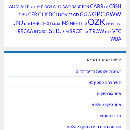
CARR
CBSH
ADM
ADP
ATO
ALB
AOS
AWR
BANF
BEN
AFL
CB
GPC
GWW
CLX
CFR
DCI
GGG
CBU
DOV
ES
GD
OZK
JNJ
MS
NEE
LANC
LECO
OTIS
KTB
MGRC
PH
PII
PPG
SEIC
SRCE
RBCAA
TROW
VFC
RTX
SCL
SJM
TJX
UTX
WBA
קישורים שימושיים
רשימת אלופות הדיבידנדים
חפיר רחב ג'סטין לאו
אתר גורופוקוס
אתר סיקינג אלפא
מורנינג סטאר
הכרזות דיבידנדים בסיקינג אלפא