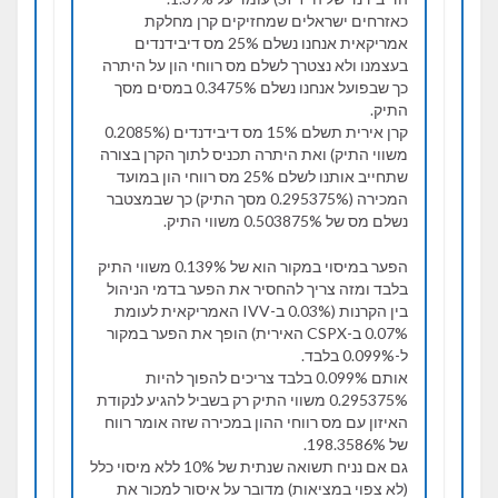
כאזרחים ישראלים שמחזיקים קרן מחלקת
אמריקאית אנחנו נשלם 25% מס דיבידנדים
בעצמנו ולא נצטרך לשלם מס רווחי הון על היתרה
כך שבפועל אנחנו נשלם 0.3475% במסים מסך
התיק.
קרן אירית תשלם 15% מס דיבידנדים (0.2085%
משווי התיק) ואת היתרה תכניס לתוך הקרן בצורה
שתחייב אותנו לשלם 25% מס רווחי הון במועד
המכירה (0.295375% מסך התיק) כך שבמצטבר
נשלם מס של 0.503875% משווי התיק.
הפער במיסוי במקור הוא של 0.139% משווי התיק
בלבד ומזה צריך להחסיר את הפער בדמי הניהול
בין הקרנות (0.03% ב-IVV האמריקאית לעומת
0.07% ב-CSPX האירית) הופך את הפער במקור
ל-0.099% בלבד.
אותם 0.099% בלבד צריכים להפוך להיות
0.295375% משווי התיק רק בשביל להגיע לנקודת
האיזון עם מס רווחי ההון במכירה שזה אומר רווח
של 198.3586%.
גם אם נניח תשואה שנתית של 10% ללא מיסוי כלל
(לא צפוי במציאות) מדובר על איסור למכור את