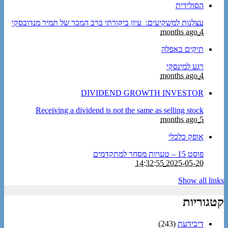
הסולידית
עצלנות למשקיעים: עיון ביקורתי ברב המכר של תמיר מנדובסקי
4 months ago
תיקים באפלה
רגע למינסקי
4 months ago
DIVIDEND GROWTH INVESTOR
Receiving a dividend is not the same as selling stock
5 months ago
אופק כלכלי
פוסט 15 – טעויות מסחר למתקדמים
2025-05-20 14:32:55
Show all links
קטגוריות
דיבידעת
(243)