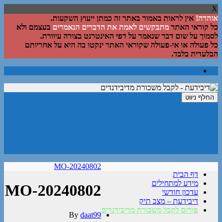
X
אזהרה!
אין לראות באמור באתר זה כמתן ייעוץ השקעות.
כל קוראי האתר
מתבקשים לאמת את הדברים הנאמרים
בעצמם ולא
לסמוך על שום דבר שנאמר על דפי האינטרנט בצורה עיוורת.
כל פעולה או אי-פעולה שקוראי האתר ינקטו בה היא על אחריותם
הבלעדית בלבד.
החלף ניווט
דיבידעת – לקבל משכורת מדיבידנדים
בלוג זה נועד לחשוף ישראלים להשקעה במניות שמגדילות את הדיבידנד
בכל שנה באמצעות הצגה של תיק אֲמִתִּי וכל הפעולות שמתרחשות בו
לטוב ולרע. אשמח לענות על שאלות בנושא.
MO-20240802
דף הבית
מידע למתחילים
MO-20240802
עדכון חודשי
דיבידעת – מצב תיק
פורום לקבל משכורת מדיבידנדים
By
daat99