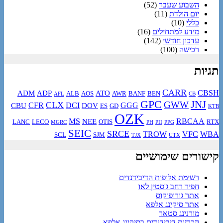
השבוע שעבר
(52)
יום הולדת
(11)
כללי
(10)
מידע למתחילים
(16)
עדכון חודשי
(142)
רכישה
(100)
תגיות
CARR
CBSH
ADM
ADP
ATO
ALB
AOS
AWR
BANF
BEN
AFL
CB
GPC
JNJ
GWW
CLX
CFR
DCI
GGG
CBU
DOV
ES
GD
KTB
OZK
MS
RBCAA
NEE
LANC
LECO
OTIS
RTX
MGRC
PH
PII
PPG
SEIC
SRCE
TROW
VFC
WBA
SCL
SJM
TJX
UTX
קישורים שימושיים
רשימת אלופות הדיבידנדים
חפיר רחב ג'סטין לאו
אתר גורופוקוס
אתר סיקינג אלפא
מורנינג סטאר
הכרזות דיבידנדים בסיקינג אלפא