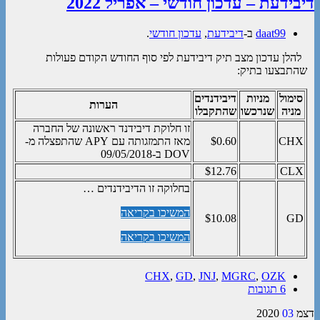
דיבידעת – עדכון חודשי – אפריל 2022
daat99
ב-
דיבידעת
,
עדכון חודשי
.
להלן עדכון מצב תיק דיבידעת לפי סוף החודש הקודם פעולות
שהתבצעו בתיק:
סימול
מניות
דיבידנדים
הערות
מניה
שנרכשו
שהתקבלו
זו חלוקת דיבידנד ראשונה של החברה
CHX
$0.60
מאז התמזגותה עם APY שהתפצלה מ-
DOV ב-09/05/2018
$12.76
CLX
בחלוקה זו הדיבידנדים …
המשיכו בקריאה
$10.08
GD
המשיכו בקריאה
CHX
,
GD
,
JNJ
,
MGRC
,
OZK
6 תגובות
דצמ
03
2020