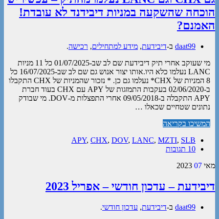
הוכחה שהשקעה במניות דיבידנד לא עובדת!
האמנם?
daat99
ב-
דיבידעת
,
מידע למתחילים
,
רכישה
.
מי שעוקב אחרי תיק דיבידעת שם לב שב-01/07/2025 כל 11 מניות
LANC נעלמו כלא היו.אותו יצור אנוש גם שם לב שב-16/07/2025 כל
8 המניות של CHX* נעלמו גם כן. * נזכור שהמניות של CHX התקבלו
ב-02/06/2020 בעקבות התמזגות של APY עם CHX בעוד חברת
APY התקבלה ב-09/05/2018 אחרי התפצלות מ-DOV. מי שבודק
נתונים שטחיים שכאלו …
המשיכו בקריאה
APY
,
CHX
,
DOV
,
LANC
,
MZTI
,
SLB
10 תגובות
מאי
07
2023
דיבידעת – עדכון חודשי – אפריל 2023
daat99
ב-
דיבידעת
,
עדכון חודשי
.