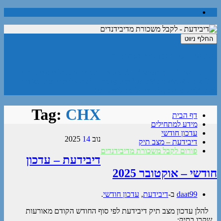
החלף ניווט
דיבידעת – לקבל משכורת מדיבידנדים
בלוג זה נועד לחשוף ישראלים להשקעה במניות שמגדילות את הדיבידנד
בכל שנה באמצעות הצגה של תיק אֲמִתִּי וכל הפעולות שמתרחשות בו
לטוב ולרע. אשמח לענות על שאלות בנושא.
Tag:
CHX
דף הבית
מידע למתחילים
עדכון חודשי
נוב
14
2025
דיבידעת – מצב תיק
פורום לקבל משכורת מדיבידנדים
דיבידעת – עדכון
חודשי – אוקטובר 2025
daat99
ב-
דיבידעת
,
עדכון חודשי
.
להלן עדכון מצב תיק דיבידעת לפי סוף החודש הקודם מאורעות
שקרו בתיק: