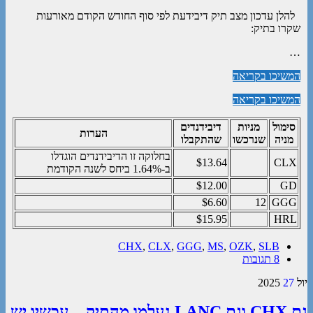
להלן עדכון מצב תיק דיבידעת לפי סוף החודש הקודם מאורעות
שקרו בתיק:
…
המשיכו בקריאה
המשיכו בקריאה
סימול
מניות
דיבידנדים
הערות
מניה
שנרכשו
שהתקבלו
בחלוקה זו הדיבידנדים הוגדלו
$13.64
CLX
ב-1.64% ביחס לשנה הקודמת
$12.00
GD
$6.60
12
GGG
$15.95
HRL
CHX
,
CLX
,
GGG
,
MS
,
OZK
,
SLB
8 תגובות
יול
27
2025
גם CHX וגם LANC נעלמו מהתיק – עכשיו יש