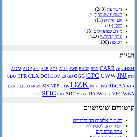
דיבידעת
(243)
השבוע שעבר
(52)
יום הולדת
(11)
כללי
(10)
מידע למתחילים
(16)
עדכון חודשי
(142)
רכישה
(100)
תגיות
CARR
CBSH
ADM
ADP
ATO
ALB
AOS
AWR
BANF
BEN
AFL
CB
GPC
JNJ
GWW
CLX
CFR
DCI
GGG
CBU
DOV
ES
GD
KTB
OZK
MS
RBCAA
NEE
LANC
LECO
OTIS
RTX
MGRC
PH
PII
PPG
SEIC
SRCE
TROW
VFC
WBA
SCL
SJM
TJX
UTX
קישורים שימושיים
רשימת אלופות הדיבידנדים
חפיר רחב ג'סטין לאו
אתר גורופוקוס
אתר סיקינג אלפא