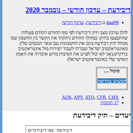
דיבידעת – עדכון חודשי – נובמבר 2020
daat99
ב-
דיבידעת
,
עדכון חודשי
.
להלן עדכון מצב תיק דיבידעת לפי סוף החודש הקודם פעולות
שהתבצעו בתיק: במהלך החודש ניתקתי את הקשר בין החשבון שבו
מנוהל תיק דבידעת (וגם את החשבונות עם שאר הנכסים שלי)
מאינטראקטיב ישראל ועברתי לעבוד ישירות מול אינטראקטיב
ברוקרס.(אני לא יכול לפרט את הסיבות מדוע איבדתי את האמון
האישי שלי באינטראקטיב ישראל)
סימול …
המשיכו בקריאה
AOS
,
APY
,
ATO
,
CFR
,
CHX
17 תגובות
יעדים – תיק דיבידעת