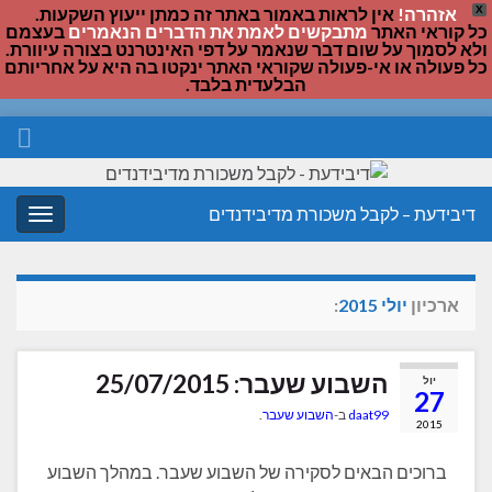
X
אזהרה!
אין לראות באמור באתר זה כמתן ייעוץ השקעות.
כל קוראי האתר
מתבקשים לאמת את הדברים הנאמרים
בעצמם
ולא לסמוך על שום דבר שנאמר על דפי האינטרנט בצורה עיוורת.
כל פעולה או אי-פעולה שקוראי האתר ינקטו בה היא על אחריותם
הבלעדית בלבד.
דיבידעת – לקבל משכורת מדיבידנדים
החלף
ניווט
ארכיון
יולי 2015
:
השבוע שעבר: 25/07/2015
יול
27
daat99
ב-
השבוע שעבר
.
2015
ברוכים הבאים לסקירה של השבוע שעבר. במהלך השבוע