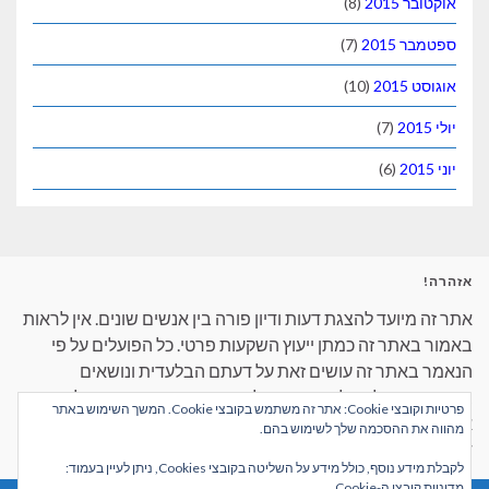
אוקטובר 2015
(8)
ספטמבר 2015
(7)
אוגוסט 2015
(10)
יולי 2015
(7)
יוני 2015
(6)
אזהרה!
אתר זה מיועד להצגת דעות ודיון פורה בין אנשים שונים. אין לראות
באמור באתר זה כמתן ייעוץ השקעות פרטי. כל הפועלים על פי
הנאמר באתר זה עושים זאת על דעתם הבלעדית ונושאים
באחריות המלאה למעשיהם. כל קוראי האתר מתבקשים לאמת
פרטיות וקובצי Cookie: אתר זה משתמש בקובצי Cookie. המשך השימוש באתר
את הדברים הנאמרים בעצמם ולא לסמוך על שום דבר שנאמר על
מהווה את ההסכמה שלך לשימוש בהם.
דפי האינטרנט בצורה עיוורת.
לקבלת מידע נוסף, כולל מידע על השליטה בקובצי Cookies, ניתן לעיין בעמוד:
מדיניות קובצי ה-Cookie