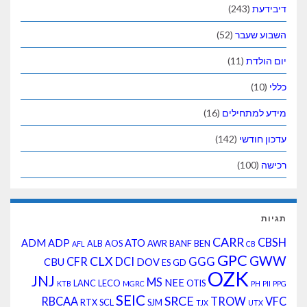
דיבידעת
(243)
השבוע שעבר
(52)
יום הולדת
(11)
כללי
(10)
מידע למתחילים
(16)
עדכון חודשי
(142)
רכישה
(100)
תגיות
CARR
CBSH
ADM
ADP
ATO
ALB
AOS
AWR
BANF
BEN
AFL
CB
GPC
GWW
CLX
CFR
DCI
GGG
CBU
DOV
ES
GD
OZK
JNJ
MS
NEE
LANC
LECO
OTIS
KTB
MGRC
PH
PII
PPG
SEIC
SRCE
RBCAA
TROW
VFC
RTX
SCL
SJM
TJX
UTX