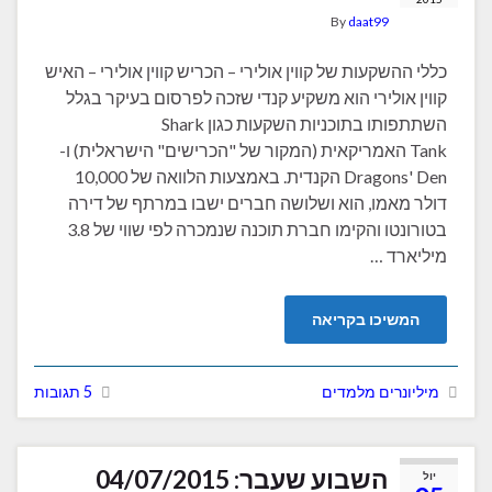
By
daat99
כללי ההשקעות של קווין אולירי – הכריש קווין אולירי – האיש
קווין אולירי הוא משקיע קנדי שזכה לפרסום בעיקר בגלל
השתתפותו בתוכניות השקעות כגון Shark
Tank האמריקאית (המקור של "הכרישים" הישראלית) ו-
Dragons' Den הקנדית. באמצעות הלוואה של 10,000
דולר מאמו, הוא ושלושה חברים ישבו במרתף של דירה
בטורונטו והקימו חברת תוכנה שנמכרה לפי שווי של 3.8
מיליארד …
המשיכו בקריאה
מיליונרים מלמדים
5 תגובות
השבוע שעבר: 04/07/2015
יול