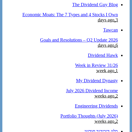
The Dividend Guy Blog
Economic Moats: The 7 Types and 4 Stocks I Own
3 days ago
Tawcan
2026 Goals and Resolutions – Q2 Update
6 days ago
Dividend Hawk
Week in Review 31/26
1 week ago
My Dividend Dynasty
July 2026 Dividend Income
2 weeks ago
Engineering Dividends
Portfolio Thoughts (July 2026)
2 weeks ago
בלוג דיבידנד חודשי