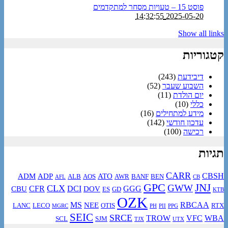
פוסט 15 – טעויות מסחר למתקדמים
2025-05-20 14:32:55
Show all links
קטגוריות
דיבידעת
(243)
השבוע שעבר
(52)
יום הולדת
(11)
כללי
(10)
מידע למתחילים
(16)
עדכון חודשי
(142)
רכישה
(100)
תגיות
CARR
CBSH
ADM
ADP
ATO
ALB
AOS
AWR
BANF
BEN
AFL
CB
GPC
JNJ
GWW
CLX
CFR
DCI
GGG
CBU
DOV
ES
GD
KTB
OZK
MS
RBCAA
NEE
LANC
LECO
OTIS
RTX
MGRC
PH
PII
PPG
SEIC
SRCE
TROW
VFC
WBA
SCL
SJM
TJX
UTX