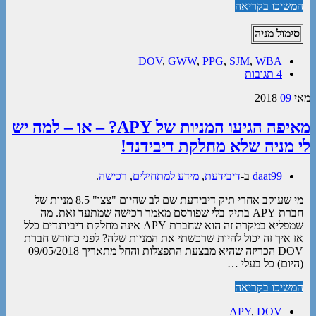
המשיכו בקריאה
סימול מניה
DOV
,
GWW
,
PPG
,
SJM
,
WBA
4 תגובות
מאי
09
2018
מאיפה הגיעו המניות של APY? – או – למה יש
לי מניה שלא מחלקת דיבידנד!
daat99
ב-
דיבידעת
,
מידע למתחילים
,
רכישה
.
מי שעוקב אחרי תיק דיבידעת שם לב שהיום "צצו" 8.5 מניות של
חברת APY בתיק בלי שפורסם מאמר רכישה שמתעד זאת. מה
שמפליא במקרה זה הוא שחברת APY אינה מחלקת דיבידנדים כלל
אז איך זה יכול להיות שרכשתי את המניות שלה? לפני כחודש חברת
DOV הכריזה שהיא מבצעת התפצלות והחל מתאריך 09/05/2018
(היום) כל בעלי …
המשיכו בקריאה
APY
,
DOV