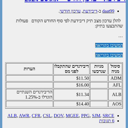
daat99
ב-
דיבידעת
,
עדכון חודשי
.
להלן עדכון מצב תיק דיבידעת לפי סוף החודש הקודם פעולות
שהתבצעו בתיק:
…
המשיכו בקריאה
המשיכו בקריאה
סימול
מניות
דיבידנדים שהתקבלו
הערות
מניה
שנרכשו
לפני מס
$11.50
ADM
$16.00
AFL
הדיבידנדים השנתיים
$11.34
ALB
הוגדלו ב-1.25%
$14.40
AOS
ALB
,
AWR
,
CFR
,
CSL
,
DOV
,
MGEE
,
PPG
,
SJM
,
SRCE
6 תגובות