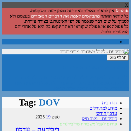
X
אזהרה!
אין לראות באמור באתר זה כמתן ייעוץ השקעות.
כל קוראי האתר
מתבקשים לאמת את הדברים הנאמרים
בעצמם ולא
לסמוך על שום דבר שנאמר על דפי האינטרנט בצורה עיוורת.
כל פעולה או אי-פעולה שקוראי האתר ינקטו בה היא על אחריותם
הבלעדית בלבד.
החלף ניווט
דיבידעת – לקבל משכורת מדיבידנדים
בלוג זה נועד לחשוף ישראלים להשקעה במניות שמגדילות את הדיבידנד
בכל שנה באמצעות הצגה של תיק אֲמִתִּי וכל הפעולות שמתרחשות בו
לטוב ולרע. אשמח לענות על שאלות בנושא.
Tag:
DOV
דף הבית
מידע למתחילים
עדכון חודשי
ספט
19
2025
דיבידעת – מצב תיק
פורום לקבל משכורת מדיבידנדים
דיבידעת – עדכון