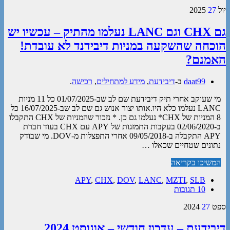
יול
27
2025
גם CHX וגם LANC נעלמו מהתיק – עכשיו יש
הוכחה שהשקעה במניות דיבידנד לא עובדת!
האמנם?
daat99
ב-
דיבידעת
,
מידע למתחילים
,
רכישה
.
מי שעוקב אחרי תיק דיבידעת שם לב שב-01/07/2025 כל 11 מניות
LANC נעלמו כלא היו.אותו יצור אנוש גם שם לב שב-16/07/2025 כל
8 המניות של CHX* נעלמו גם כן. * נזכור שהמניות של CHX התקבלו
ב-02/06/2020 בעקבות התמזגות של APY עם CHX בעוד חברת
APY התקבלה ב-09/05/2018 אחרי התפצלות מ-DOV. מי שבודק
נתונים שטחיים שכאלו …
המשיכו בקריאה
APY
,
CHX
,
DOV
,
LANC
,
MZTI
,
SLB
10 תגובות
ספט
27
2024
דיבידעת – עדכון חודשי – אוגוסט 2024