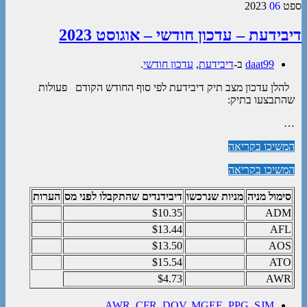
ספט
06
2023
דיבידעת – עדכון חודשי – אוגוסט 2023
daat99
ב-
דיבידעת
,
עדכון חודשי
.
להלן עדכון מצב תיק דיבידעת לפי סוף החודש הקודם פעולות
שהתבצעו בתיק:
…
המשיכו בקריאה
המשיכו בקריאה
סימול מניה
מניות שנרכשו
דיבידנדים שהתקבלו לפני מס
הערות
$10.35
ADM
$13.44
AFL
$13.50
AOS
$15.54
ATO
$4.73
AWR
AWR
,
CFR
,
DOV
,
MGEE
,
PPG
,
SJM