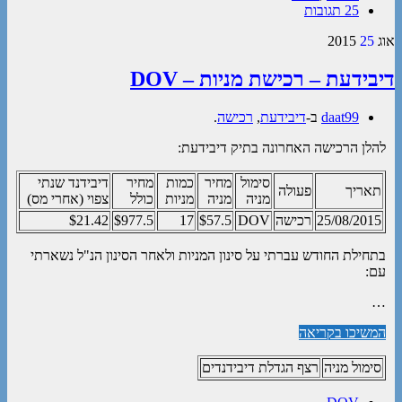
25 תגובות
אוג
25
2015
דיבידעת – רכישת מניות – DOV
daat99
ב-
דיבידעת
,
רכישה
.
להלן הרכישה האחרונה בתיק דיבידעת:
סימול
מחיר
כמות
מחיר
דיבידנד שנתי
תאריך
פעולה
מניה
מניה
מניות
כולל
צפוי (אחרי מס)
25/08/2015
רכישה
DOV
$57.5
17
$977.5
$21.42
בתחילת החודש עברתי על סינון המניות ולאחר הסינון הנ"ל נשארתי
עם:
…
המשיכו בקריאה
סימול מניה
רצף הגדלת דיבידנדים