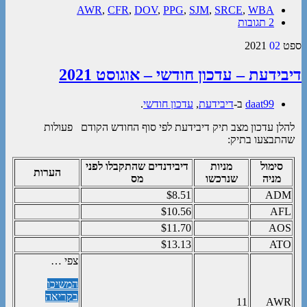
AWR
,
CFR
,
DOV
,
PPG
,
SJM
,
SRCE
,
WBA
2 תגובות
ספט
02
2021
דיבידעת – עדכון חודשי – אוגוסט 2021
daat99
ב-
דיבידעת
,
עדכון חודשי
.
להלן עדכון מצב תיק דיבידעת לפי סוף החודש הקודם פעולות
שהתבצעו בתיק:
סימול
מניות
דיבידנדים שהתקבלו לפני
הערות
מניה
שנרכשו
מס
$8.51
ADM
$10.56
AFL
$11.70
AOS
$13.13
ATO
צפי …
המשיכו
בקריאה
11
AWR