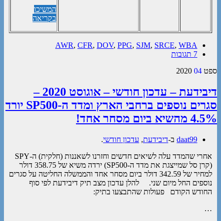
המשיכו
בקריאה
AWR
,
CFR
,
DOV
,
PPG
,
SJM
,
SRCE
,
WBA
7 תגובות
ספט
04
2020
דיבידעת – עדכון חודשי – אוגוסט 2020 –
סגרים נוספים ברחבי הארץ ומדד ה-SP500 יורד
4.5% מהשיא ביום מסחר אחד!
daat99
ב-
דיבידעת
,
עדכון חודשי
.
אחרי שהמדד עלה לשיאים חדשים וחזרנו לשאננות (חלקית) ה-SPY
(קרן סל שמייצגת את מדד ה-SP500) ירדה משיא של 358.75 דולר
למחיר של 342.59 דולר ביום מסחר אחד והממשלה החליטה על סגרים
נוספים החל מיום שני. להלן עדכון מצב תיק דיבידעת לפי סוף
החודש הקודם פעולות שהתבצעו בתיק:
…