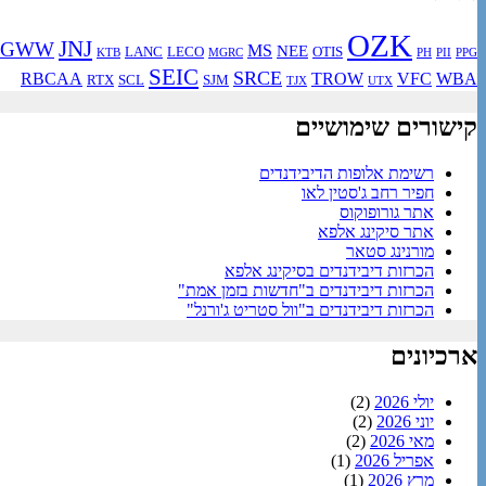
OZK
JNJ
GWW
MS
NEE
LANC
LECO
OTIS
KTB
MGRC
PH
PII
PPG
SEIC
SRCE
RBCAA
TROW
VFC
WBA
RTX
SCL
SJM
TJX
UTX
קישורים שימושיים
רשימת אלופות הדיבידנדים
חפיר רחב ג'סטין לאו
אתר גורופוקוס
אתר סיקינג אלפא
מורנינג סטאר
הכרזות דיבידנדים בסיקינג אלפא
הכרזות דיבידנדים ב"חדשות בזמן אמת"
הכרזות דיבידנדים ב"וול סטריט ג'ורנל"
ארכיונים
יולי 2026
(2)
יוני 2026
(2)
מאי 2026
(2)
אפריל 2026
(1)
מרץ 2026
(1)