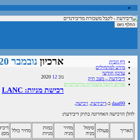
החלף ניווט
דיבידעת – לקבל משכורת מדיבידנדים
בלוג זה נועד לחשוף ישראלים להשקעה במניות שמגדילות את הדיבידנד בכל
ארכיון
נובמבר 2020
דף הבית
מידע למתחילים
עדכון חודשי
נוב
12
2020
דיבידעת – מצב תיק
פורום לקבל משכורת מדיבידנדים
רכישת מניות: LANC
daat99
ב-
דיבידעת
,
רכישה
.
להלן הרכישה האחרונה בתיק דיבידעת:
סימול
מחיר
כמות
דיביד
תאריך
פעולה
מחיר כולל
מניה
מניה
מניות
מס)