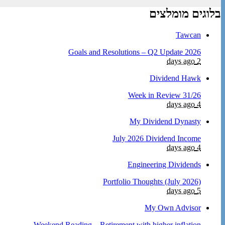
בלוגים מומלצים
Tawcan
2026 Goals and Resolutions – Q2 Update
2 days ago
Dividend Hawk
Week in Review 31/26
4 days ago
My Dividend Dynasty
July 2026 Dividend Income
4 days ago
Engineering Dividends
Portfolio Thoughts (July 2026)
5 days ago
My Own Advisor
Weekend Reading – Retirement with higher inflation