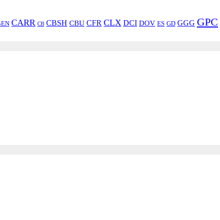
GPC
CARR
CLX
CBSH
CFR
DCI
GGG
CBU
DOV
BEN
ES
GD
CB