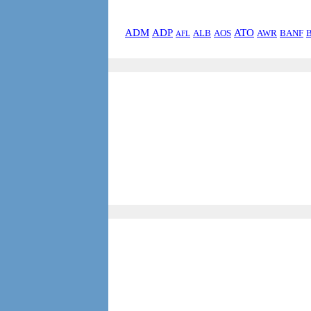
ADM
ADP
ATO
ALB
AOS
AWR
BANF
AFL