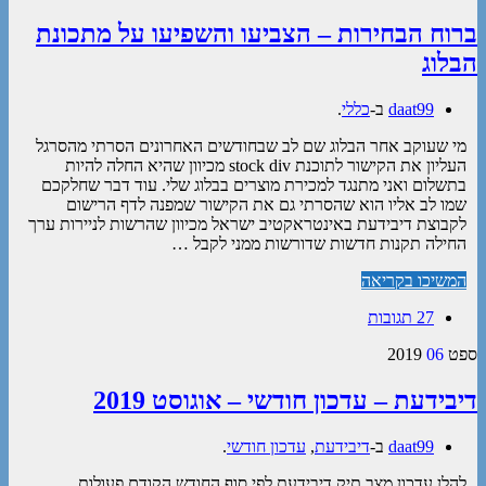
ברוח הבחירות – הצביעו והשפיעו על מתכונת
הבלוג
daat99
ב-
כללי
.
מי שעוקב אחר הבלוג שם לב שבחודשים האחרונים הסרתי מהסרגל
העליון את הקישור לתוכנת stock div מכיוון שהיא החלה להיות
בתשלום ואני מתנגד למכירת מוצרים בבלוג שלי. עוד דבר שחלקכם
שמו לב אליו הוא שהסרתי גם את הקישור שמפנה לדף הרישום
לקבוצת דיבידעת באינטראקטיב ישראל מכיוון שהרשות לניירות ערך
החילה תקנות חדשות שדורשות ממני לקבל …
המשיכו בקריאה
27 תגובות
ספט
06
2019
דיבידעת – עדכון חודשי – אוגוסט 2019
daat99
ב-
דיבידעת
,
עדכון חודשי
.
להלן עדכון מצב תיק דיבידעת לפי סוף החודש הקודם פעולות