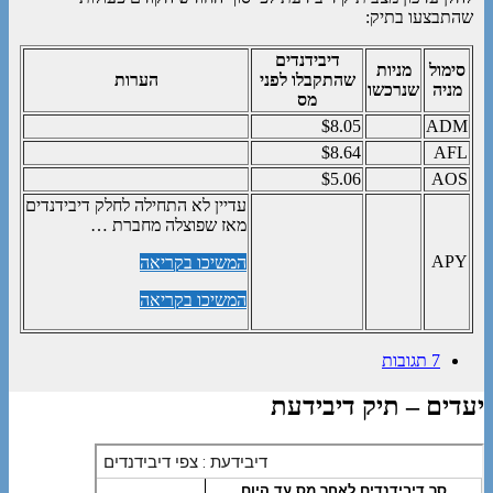
שהתבצעו בתיק:
דיבידנדים
סימול
מניות
שהתקבלו לפני
הערות
מניה
שנרכשו
מס
$8.05
ADM
$8.64
AFL
$5.06
AOS
עדיין לא התחילה לחלק דיבידנדים
מאז שפוצלה מחברת …
APY
המשיכו בקריאה
המשיכו בקריאה
7 תגובות
יעדים – תיק דיבידעת