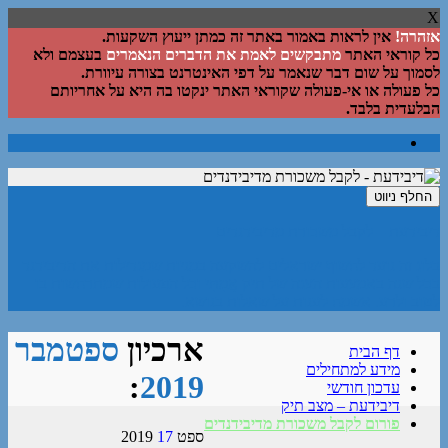
X
אזהרה!
אין לראות באמור באתר זה כמתן ייעוץ השקעות.
כל קוראי האתר
מתבקשים לאמת את הדברים הנאמרים
בעצמם ולא
לסמוך על שום דבר שנאמר על דפי האינטרנט בצורה עיוורת.
כל פעולה או אי-פעולה שקוראי האתר ינקטו בה היא על אחריותם
הבלעדית בלבד.
החלף ניווט
דיבידעת – לקבל משכורת מדיבידנדים
בלוג זה נועד לחשוף ישראלים להשקעה במניות שמגדילות את הדיבידנד
בכל שנה באמצעות הצגה של תיק אֲמִתִּי וכל הפעולות שמתרחשות בו
לטוב ולרע. אשמח לענות על שאלות בנושא.
ארכיון
ספטמבר
דף הבית
מידע למתחילים
:
2019
עדכון חודשי
דיבידעת – מצב תיק
פורום לקבל משכורת מדיבידנדים
ספט
17
2019