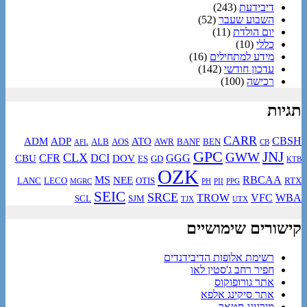
דיבידעת
(243)
השבוע שעבר
(52)
יום הולדת
(11)
כללי
(10)
מידע למתחילים
(16)
עדכון חודשי
(142)
רכישה
(100)
תגיות
CARR
CBSH
ADM
ADP
ATO
ALB
AOS
AWR
BANF
BEN
AFL
CB
GPC
JNJ
GWW
CLX
CFR
DCI
GGG
CBU
DOV
ES
GD
KTB
OZK
MS
RBCAA
NEE
LANC
LECO
OTIS
RTX
MGRC
PH
PII
PPG
SEIC
SRCE
TROW
VFC
WBA
SCL
SJM
TJX
UTX
קישורים שימושיים
רשימת אלופות הדיבידנדים
חפיר רחב ג'סטין לאו
אתר גורופוקוס
אתר סיקינג אלפא
מורנינג סטאר