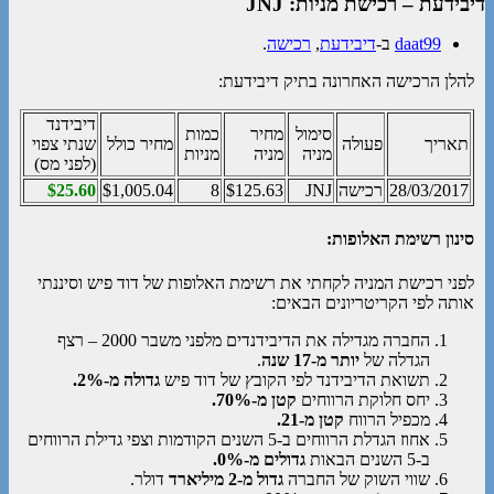
דיבידעת – רכישת מניות: JNJ
daat99
ב-
דיבידעת
,
רכישה
.
להלן הרכישה האחרונה בתיק דיבידעת:
דיבידנד
סימול
מחיר
כמות
תאריך
פעולה
מחיר כולל
שנתי צפוי
מניה
מניה
מניות
(לפני מס)
28/03/2017
רכישה
JNJ
$125.63
8
$1,005.04
$25.60
סינון רשימת האלופות:
לפני רכישת המניה לקחתי את רשימת האלופות של דוד פיש וסיננתי
אותה לפי הקריטריונים הבאים:
החברה מגדילה את הדיבידנדים מלפני משבר 2000 – רצף
הגדלה של
יותר מ-17 שנה
.
תשואת הדיבידנד לפי הקובץ של דוד פיש
גדולה מ-2%.
יחס חלוקת הרווחים
קטן מ-70%.
מכפיל הרווח
קטן מ-21.
אחוז הגדלת הרווחים ב-5 השנים הקודמות וצפי גדילת הרווחים
ב-5 השנים הבאות
גדולים מ-0%.
שווי השוק של החברה
גדול מ-2 מיליארד
דולר.