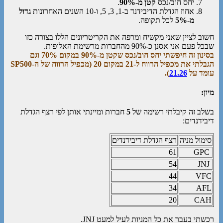
יחס חוב/נכס
קטן מ-90%
.
אחוז הגדלת הדיבידנד ב-1, 3, 5, ו-10 השנים האחרונות
גדול
מ-5%
לכל תקופה.
חשוב לציין שאני מקשיח ומרפה את הקריטריונים הללו בצורה כזו
שבכל פעם אני אסנן כ-90% מהחברות מרשימת האלופות.
בסינון זה חיפשתי יחס חוב/נכס שקטן מ-90% במקום 70% וגם
הגבלתי את מכפיל הרווח ל-21 במקום 20 (מכפיל הרווח של ה-SP500
עומד על
21.26
).
מיון:
בשלב זה קיבלתי רשימה של
5
חברות ומיינתי אותן לפי רצף הגדלת
דיבידנדים:
סימול מניה
רצף הגדלת דיבידנדים
61
GPC
54
JNJ
44
VFC
34
AFL
20
CAH
רכשתי בעבר את כל המניות לעיל למעט JNJ.