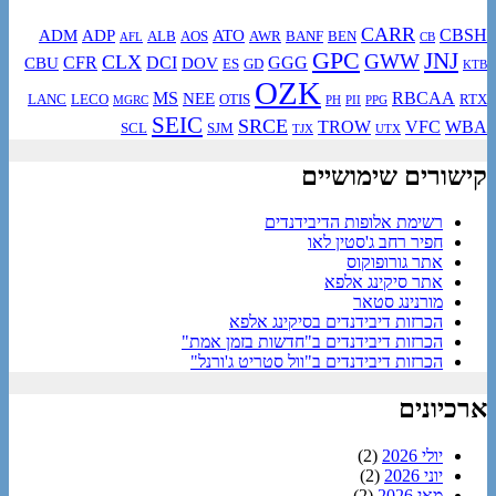
CARR
CBSH
ADM
ADP
ATO
ALB
AOS
AWR
BANF
BEN
AFL
CB
GPC
JNJ
GWW
CLX
CFR
DCI
GGG
CBU
DOV
ES
GD
KTB
OZK
MS
RBCAA
NEE
LANC
LECO
OTIS
RTX
MGRC
PH
PII
PPG
SEIC
SRCE
TROW
VFC
WBA
SCL
SJM
TJX
UTX
קישורים שימושיים
רשימת אלופות הדיבידנדים
חפיר רחב ג'סטין לאו
אתר גורופוקוס
אתר סיקינג אלפא
מורנינג סטאר
הכרזות דיבידנדים בסיקינג אלפא
הכרזות דיבידנדים ב"חדשות בזמן אמת"
הכרזות דיבידנדים ב"וול סטריט ג'ורנל"
ארכיונים
יולי 2026
(2)
יוני 2026
(2)
מאי 2026
(2)