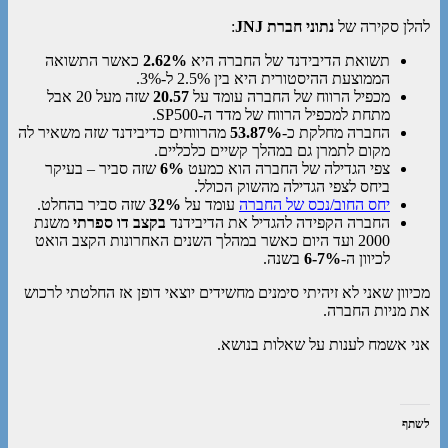
להלן סקירה של
נתוני חברת JNJ
:
תשואת הדיבידנד של החברה היא
2.62%
כאשר התשואה
הממוצעת ההיסטורית היא בין 2.5% ל-3%.
מכפיל הרווח של החברה עומד על
20.57
שזה מעל 20 אבל
מתחת למכפיל הרווח של מדד ה-SP500.
החברה מחלקת כ-
53.87%
מהרווחים כדיבידנד שזה משאיר לה
מקום לתמרן גם במהלך קשיים כלכליים.
צפי הגדילה של החברה הוא כמעט
6%
שזה סביר – בעיקר
ביחס לצפי הגדילה מהשוק הכולל.
יחס החוב/נכס של החברה
עומד על
32%
שזה סביר בהחלט.
החברה הקפידה להגדיל את הדיבידנד
בקצב דו ספרתי
משנת
2000 ועד היום כאשר במהלך השנים האחרונות הקצב הואט
לכיוון ה-
6-7%
בשנה.
מכיוון שאני לא זיהיתי סימנים מחשידים יוצאי דופן אז החלטתי לרכוש
את מניות החברה.
אני אשמח לענות על שאלות בנושא.
לשתף