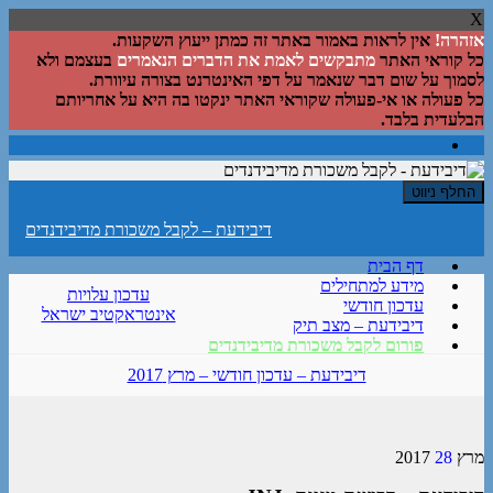
X
אזהרה!
אין לראות באמור באתר זה כמתן ייעוץ השקעות.
כל קוראי האתר
מתבקשים לאמת את הדברים הנאמרים
בעצמם ולא
לסמוך על שום דבר שנאמר על דפי האינטרנט בצורה עיוורת.
כל פעולה או אי-פעולה שקוראי האתר ינקטו בה היא על אחריותם
הבלעדית בלבד.
החלף ניווט
דיבידעת – לקבל משכורת מדיבידנדים
דף הבית
מידע למתחילים
עדכון עלויות
עדכון חודשי
אינטראקטיב ישראל
דיבידעת – מצב תיק
פורום לקבל משכורת מדיבידנדים
דיבידעת – עדכון חודשי – מרץ 2017
מרץ
28
2017