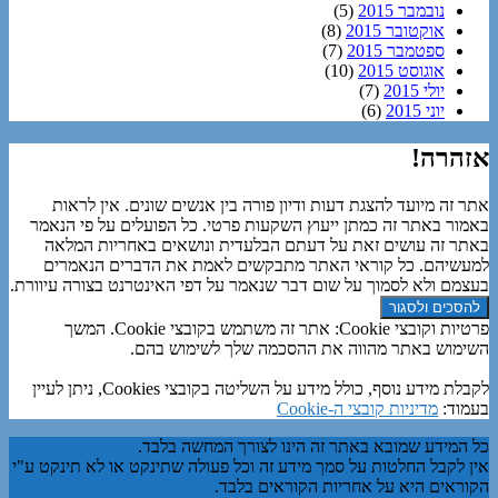
נובמבר 2015
(5)
אוקטובר 2015
(8)
ספטמבר 2015
(7)
אוגוסט 2015
(10)
יולי 2015
(7)
יוני 2015
(6)
אזהרה!
אתר זה מיועד להצגת דעות ודיון פורה בין אנשים שונים. אין לראות
באמור באתר זה כמתן ייעוץ השקעות פרטי. כל הפועלים על פי הנאמר
באתר זה עושים זאת על דעתם הבלעדית ונושאים באחריות המלאה
למעשיהם. כל קוראי האתר מתבקשים לאמת את הדברים הנאמרים
בעצמם ולא לסמוך על שום דבר שנאמר על דפי האינטרנט בצורה עיוורת.
פרטיות וקובצי Cookie: אתר זה משתמש בקובצי Cookie. המשך
השימוש באתר מהווה את ההסכמה שלך לשימוש בהם.
לקבלת מידע נוסף, כולל מידע על השליטה בקובצי Cookies, ניתן לעיין
בעמוד:
מדיניות קובצי ה-Cookie
כל המידע שמובא באתר זה הינו לצורך המחשה בלבד.
אין לקבל החלטות על סמך מידע זה וכל פעולה שתינקט או לא תינקט ע"י
הקוראים היא על אחריות הקוראים בלבד.