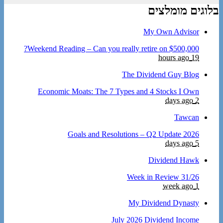
בלוגים מומלצים
My Own Advisor
Weekend Reading – Can you really retire on $500,000?
19 hours ago
The Dividend Guy Blog
Economic Moats: The 7 Types and 4 Stocks I Own
2 days ago
Tawcan
2026 Goals and Resolutions – Q2 Update
5 days ago
Dividend Hawk
Week in Review 31/26
1 week ago
My Dividend Dynasty
July 2026 Dividend Income