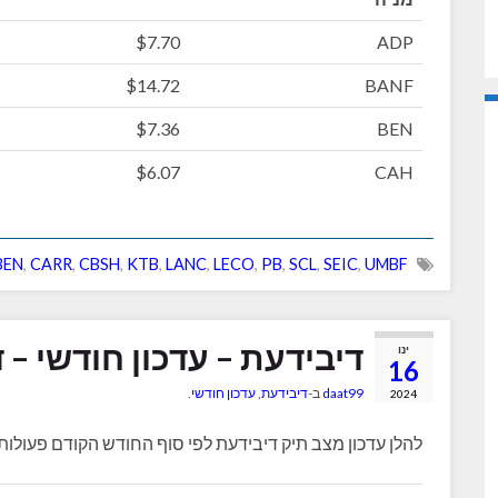
$7.70
ADP
$14.72
BANF
$7.36
BEN
$6.07
CAH
BEN
,
CARR
,
CBSH
,
KTB
,
LANC
,
LECO
,
PB
,
SCL
,
SEIC
,
UMBF
דיבידעת – עדכון חודשי – דצמ
ינו
16
daat99
ב-
דיבידעת
,
עדכון חודשי
.
2024
להלן עדכון מצב תיק דיבידעת לפי סוף החודש הקודם פעולו