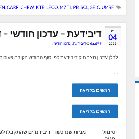
EN
,
CARR
,
CHRW
,
KTB
,
LECO
,
MZTI
,
PB
,
SCL
,
SEIC
,
UMBF
דיבידעת – עדכון חודשי – דצמ
ינו
04
daat99
ב-
דיבידעת
,
עדכון חודשי
.
2025
להלן עדכון מצב תיק דיבידעת לפי סוף החודש הקודם פעולו
…
המשיכו בקריאה
המשיכו בקריאה
סימול
מניות שנרכשו
דיבידנדים שהתקבלו לפ
מניה