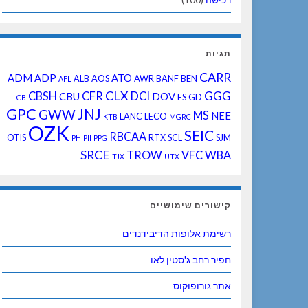
תגיות
CARR
ADM
ADP
ATO
ALB
AOS
AWR
BANF
BEN
AFL
CLX
CBSH
CFR
DCI
GGG
CBU
DOV
ES
GD
CB
GPC
JNJ
GWW
MS
NEE
LANC
LECO
KTB
MGRC
OZK
SEIC
RBCAA
OTIS
RTX
SCL
SJM
PH
PII
PPG
SRCE
TROW
VFC
WBA
TJX
UTX
קישורים שימושיים
רשימת אלופות הדיבידנדים
חפיר רחב ג'סטין לאו
אתר גורופוקוס