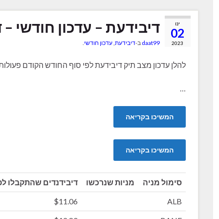
דיבידעת – עדכון חודשי – דצמ
ינו
02
daat99
ב-
דיבידעת
,
עדכון חודשי
.
2023
להלן עדכון מצב תיק דיבידעת לפי סוף החודש הקודם פעולו
…
המשיכו בקריאה
המשיכו בקריאה
סימול מניה
מניות שנרכשו
דיבידנדים שהתקבלו לפ
$11.06
ALB