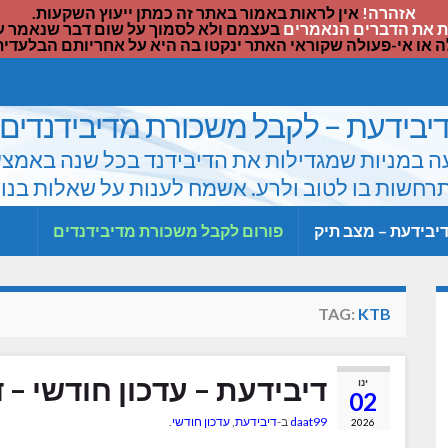
אזהרה!
אין לראות באמור באתר זה כמתן ייעוץ השקעות.
 את הדברים הנאמרים
בעצמם ולא לסמוך על שום דבר שנאמר על 
ה או אי-פעולה שקוראי האתר ינקטו בה היא על אחריותם הבלעדית
יבידעת – לקבל משכורת מדיבידנדים
 במניות שמגדילות את הדיבידנד בכל שנה באמצעות 
חשות בו לטוב ולרע. אשמח לענות על שאלות בנו
יבידעת – מצב תיק
פורום לקבל משכורת מדיבידנדים
TAG:
KTB
דיבידעת – עדכון חודשי – דצמ
ינו
02
daat99
ב-
דיבידעת
,
עדכון חודשי
.
2026