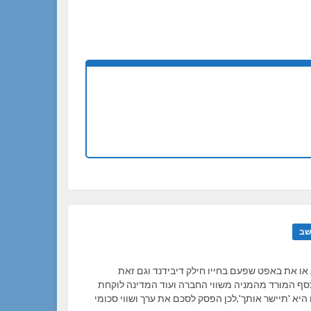
ב
חברה המחלקת דיבידנדים מראה על יציבותה ותו לא!!! שאל את AI או את באפט שפעם בחייו חילק דיבידנד וגם זאת
 כסף המורד מהמניה משווי החברה ועוד המדינה לוקחת
יא 'תיישר אותך',לכן הפסק לסכם את ערך ושווי סכומי