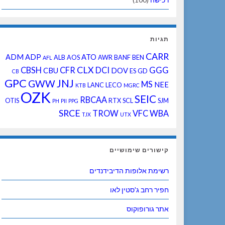
תגיות
CARR
ADM
ADP
ATO
ALB
AOS
AWR
BANF
BEN
AFL
CLX
CBSH
CFR
DCI
GGG
CBU
DOV
ES
GD
CB
GPC
JNJ
GWW
MS
NEE
LANC
LECO
KTB
MGRC
OZK
SEIC
RBCAA
OTIS
RTX
SCL
SJM
PH
PII
PPG
SRCE
TROW
VFC
WBA
TJX
UTX
קישורים שימושיים
רשימת אלופות הדיבידנדים
חפיר רחב ג'סטין לאו
אתר גורופוקוס