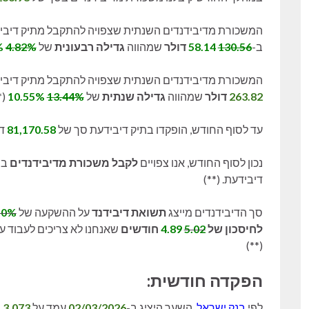
המשכורת מדיבידנדים השנתית שצפויה להתקבל מתיק דיב
ב-
130.56
58.14
דולר
שמהווה
גדילה רבעונית
של
4.82%
2.15%
המשכורת מדיבידנדים השנתית שצפויה להתקבל מתיק דיב
263.82
דולר
שמהווה
גדילה שנתית
של
13.44%
10.55%
).
עד לסוף החודש, הופקדו בתיק דיבידעת סך של
81,170.58
ד
נכון לסוף החודש, אנו צפויים
לקבל משכורת מדיבידנדים
בס
דיבידעת. (**)
סך הדיבידנדים מייצג
תשואת דיבידנד
על ההשקעה של
50%
לחיסכון
של
5.02
4.89
חודשים
שאנחנו לא צריכים לעבוד עב
(**)
הפקדה חודשית:
לפי
בנק ישראל
, השער היציג ב-
02/03/2026
עמד על
3.073
ש