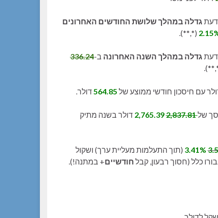
ידעת
גדלה במהלך שלושת החודשים האחרונים
(*,**).
ידעת
גדלה במהלך השנה האחרונה
ב-
336.24
(*,**
ולר עם חיסכון חודשי ממוצע של
564.85
דולר.
ך של
2,837.81
2,765.39
דולר בשנה מתיק
3.
3.41%
(תוך התעלמות מעליית ערך) ושקול
ורו כלל (חסוך רבעון, קבל
חודשיים
+ במתנה!).
קל לדולר.