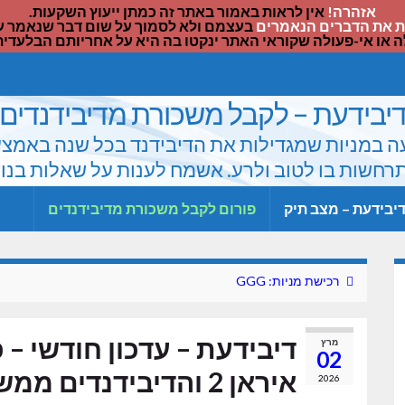
אזהרה!
אין לראות באמור באתר זה כמתן ייעוץ השקעות.
 את הדברים הנאמרים
בעצמם ולא לסמוך על שום דבר שנאמר על 
ה או אי-פעולה שקוראי האתר ינקטו בה היא על אחריותם הבלעדית
יבידעת – לקבל משכורת מדיבידנדים
 במניות שמגדילות את הדיבידנד בכל שנה באמצעות 
חשות בו לטוב ולרע. אשמח לענות על שאלות בנו
יבידעת – מצב תיק
פורום לקבל משכורת מדיבידנדים
רכישת מניות: GGG
מרץ
02
איראן 2 והדיבידנדים ממשיכים לעלות
2026