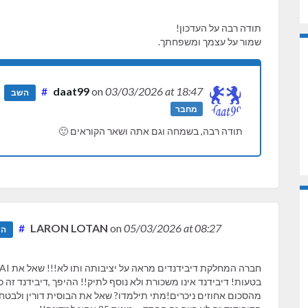
תודה רבה על העדכון!
שמור על עצמך ומשפחתך.
#
daat99
on
03/03/2026
at 18:47
השב
מחבר
תודה רבה, בשמחה וגם אתה ושאר הקוראים 🙂
#
LARON LOTAN
on
05/03/2026
at 08:27
הש
בטעות! דיבידנד אינו משכורת ולא נוסף לתיק!! ההיפך ,דיבידנד זה
מהסכום אחוזים ניכרים!מתי תילמדו? שאל את הבוסית דורין ולבטח ה