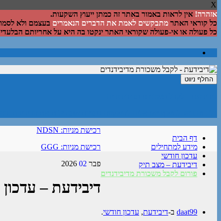
X
אזהרה!
אין לראות באמור באתר זה כמתן ייעוץ השקעות.
כל קוראי האתר
מתבקשים לאמת את הדברים הנאמרים
בעצמם ולא לסמוך 
כל פעולה או אי-פעולה שקוראי האתר ינקטו בה היא על אחריותם הבלעדית
החלף ניווט
דיבידעת – לקבל משכורת מדיבידנדים
בלוג זה נועד לחשוף ישראלים להשקעה במניות שמגדילות את הדיבידנד בכל
רכישת מניות: NDSN
דף הבית
מידע למתחילים
רכישת מניות: GGG
עדכון חודשי
פבר
02
2026
דיבידעת – מצב תיק
פורום לקבל משכורת מדיבידנדים
דיבידעת – עדכון חוד
daat99
ב-
דיבידעת
,
עדכון חודשי
.