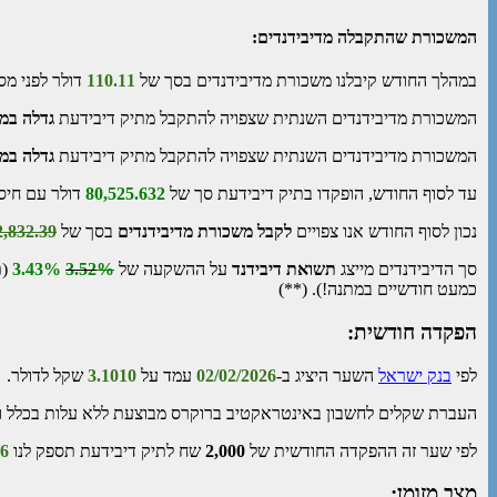
המשכורת שהתקבלה מדיבידנדים:
במהלך החודש קיבלנו משכורת מדיבידנדים בסך של
110.11
דולר לפני מס
המשכורת מדיבידנדים השנתית שצפויה להתקבל מתיק דיבידעת
גדלה במ
המשכורת מדיבידנדים השנתית שצפויה להתקבל מתיק דיבידעת
גדלה במ
עד לסוף החודש, הופקדו בתיק דיבידעת סך של
80,525.632
דולר עם חיס
נכון לסוף החודש אנו צפויים
לקבל משכורת מדיבידנדים
בסך של
2,832.39
סך הדיבידנדים מייצג
תשואת דיבידנד
על ההשקעה של
%
3.52
3.43%
(
כמעט חודשיים במתנה!). (**)
הפקדה חודשית:
לפי
בנק ישראל
השער היציג ב-
02/02/2026
עמד על
3.1010
שקל לדולר.
העברת שקלים לחשבון באינטראקטיב ברוקרס מבוצעת ללא עלות בכלל 
לפי שער זה ההפקדה החודשית של
2,000
שח לתיק דיבידעת תספק לנו
96
מצב מזומן: