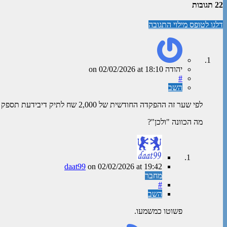
22 תגובות
דלגו לטופס מילוי התגובה
יהודה
on
at 18:10
02/02/2026
#
השב
לפי שער זה ההפקדה החודשית של 2,000 שח לתיק דיבידעת תספק לנו 644.96 דולר ולכן הפקדתי סכום זה לתיק
מה הכוונה "ולכן"?
daat99
on
02/02/2026
at 19:42
מחבר
#
השב
פשוטו כמשמעו.