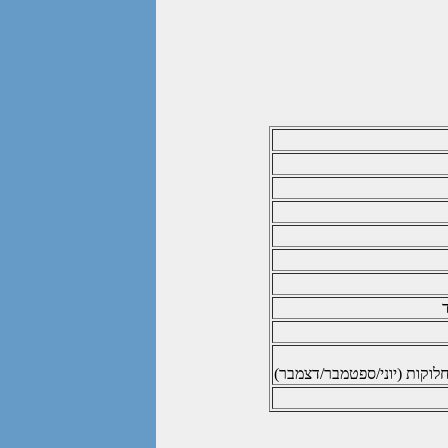
לוקות (יוני/ספטמבר/דצמבר)