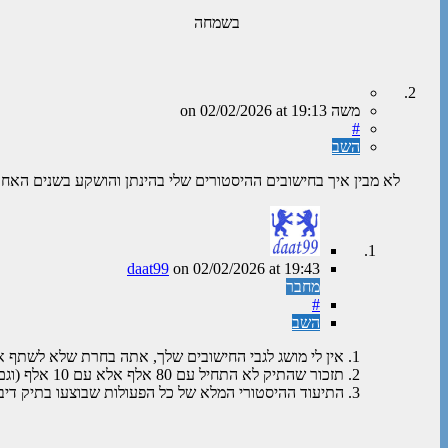
בשמחה
משה
on
at 19:13
02/02/2026
#
השב
לא מבין איך בחישובים ההיסטורים שלי בהינתן והושקע בשנים האחרונות 80 אלף לא מגיעים לכזה סכום של דיבידנדים אלא 
daat99
on
02/02/2026
at 19:43
מחבר
#
השב
1. אין לי מושג לגבי החישובים שלך, אתה בחרת שלא לשתף אותם בפורום עם הציבור
2. תזכור שהתיק לא התחיל עם 80 אלף אלא עם 10 אלף (וגם הם לא הושקעו באופן מיידי)
3. התיעוד ההיסטורי המלא של כל הפעולות שבוצעו בתיק דיבידעת (כולל "הצרות" שלו) חשוף לציבור ואתה מוזמן למצוא מידע שלדעתך סותר את התיעוד ההיסטורי