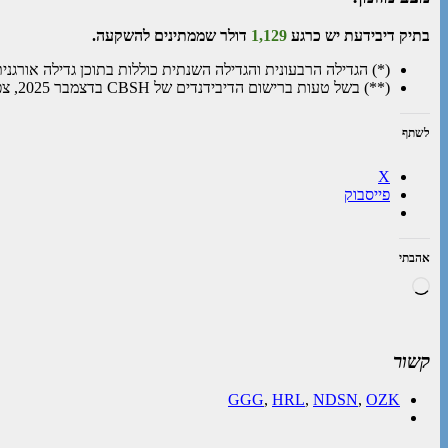
בתיק דיבידעת יש כרגע
1,129
דולר שממתינים להשקעה.
(*) הגדילה הרבעונית והגדילה השנתית כוללות בתוכן גדילה אורגני
(**) בשל טעות ברישום הדיבידנדים של CBSH בדצמבר 2025, צפי הדיבידנדים שדווח היה גדול ב-72.42 דולר מהמצב במציאות. הרישומים תוקנו במהלך העדכון של חודש מרץ בהתאם.
לשתף
X
פייסבוק
אהבתי
טוען...
קשור
GGG
,
HRL
,
NDSN
,
OZK