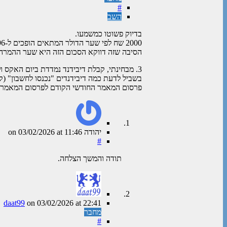
#
השב
בדיוק פשוטו כמשמעו.
2000 שח לפי שער הדולר המתאים הופכים ל-644.96 דולר ולכן הפקדה של 2000 שח היא למעשה הפקדה של 644.96 דולר.
הסיבה שזה דווקא הסכום הזה היא שער ההמרה 
3. מבחינתי, קבלת דיבידנד נמדדת ביום האקס ולא ביום התשלום.
בשביל לדעת כמה דיבידנדים "נכנסו לחשבון" (ק
פרסום המאמר החודשי הקודם לפרסום המאמר ה
יהודה
on
at 11:46
03/02/2026
#
תודה והמשך הצלחה.
daat99
on
03/02/2026
at 22:41
מחבר
#