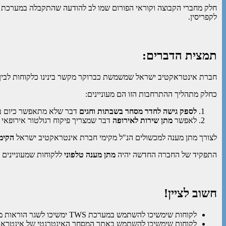
חלק מחברי הקבוצה וקוראי הפורום שמו לב להודעה שהתקבלה במערכת
לקפריסין.
תמצית הדברים:
חברת אינטראקטיב ישראל שמשמשת כברוקר מקשר בינינו כלקוחות לבין 
כחלק מתהליך ההתרחבות הזו הם מעוניינים:
לספק גישה לחדר מסחר בשבתות וחגים
דבר שלא מתאפשר כיום בש
לאפשר
מתן שירות לאירופה
דבר שמצריך פיקוח רגולטור אירופאי
לצורך מתן מענה למכשולים הנ"ל מקימי חברת אינטראקטיב ישראל
הקימ
התפקיד של החברה החדשה יהיה
מתן מענה טלפוני
ללקוחות שמעוניינים 
חשוב לציין!
לקוחות שימשיכו להשתמש במערכת TWS ימשיכו לשגר הוראות מסחר ישירות לאינטראקטיב ברוקרס
לקוחות שימשיכו להשתמש באתר המסחר האינטרנטי של אינטראקט