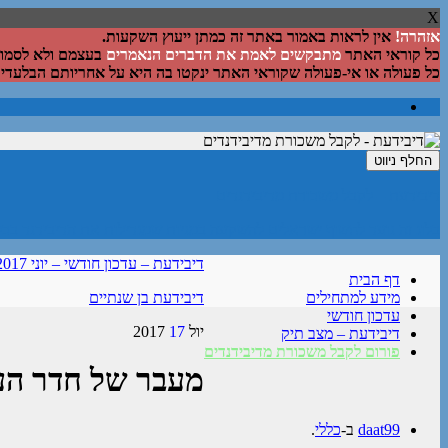
X
אזהרה!
אין לראות באמור באתר זה כמתן ייעוץ השקעות.
כל קוראי האתר
מתבקשים לאמת את הדברים הנאמרים
בעצמם ולא לסמוך 
כל פעולה או אי-פעולה שקוראי האתר ינקטו בה היא על אחריותם הבלעדית
החלף ניווט
דיבידעת – לקבל משכורת מדיבידנדים
בלוג זה נועד לחשוף ישראלים להשקעה במניות שמגדילות את הדיבידנד בכל
דיבידעת – עדכון חודשי – יוני 2017
דף הבית
מידע למתחילים
דיבידעת בן שנתיים
עדכון חודשי
יול
17
2017
דיבידעת – מצב תיק
פורום לקבל משכורת מדיבידנדים
מעבר של חדר הע
daat99
ב-
כללי
.