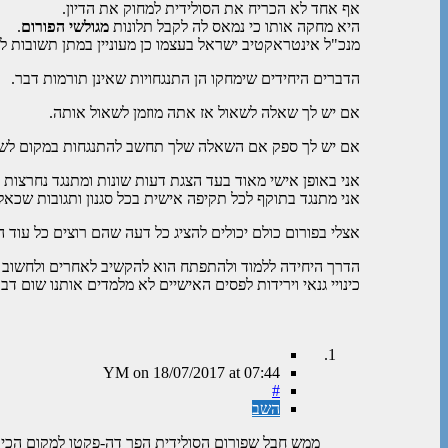
אף אחד לא הכריח את הסולידית למחוק את הדיון.
היא מחקה אותו כי נמאס לה לקבל תלונות
מגולשי הפורום
.
מנכ"ל אינטראקטיב ישראל בעצמו כן מעוניין במתן תשובות ל
הדברים היחידים שימחקו הן התנגחויות שאינן תורמות דבר.
אם יש לך שאלה לשאול אז אתה מוזמן לשאול אותה.
אם יש לך ספק אם השאלה שלך תחשב להתנגחות במקום לשאלה 
אני באופן אישי מאוד בעד הצגת דעות שונות ומתנגד נחרצות
אני מתנגד בתוקף לכל תקיפה אישית בכל סגנון ותגובות שכאל
אצלי בפורום כולם יכולים להציג כל דעה שהם רוצים כל עוד
הדרך היחידה ללמוד ולהתפתח הוא להקשיב לאחרים ולחשוב 
כינויי גנאי וירידות לפסים האישיים לא מלמדים אותנו שום דבר
YM
on
18/07/2017
at 07:44
#
השב
ממש חבל שפורום הסולידית הפך דה-פקטו למקום הכי 