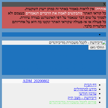
X
אזהרה!
אין לראות באמור באתר זה כמתן ייעוץ השקעות.
כל קוראי האתר
מתבקשים לאמת את הדברים הנאמרים
בעצמם ולא
לסמוך על שום דבר שנאמר על דפי האינטרנט בצורה עיוורת.
כל פעולה או אי-פעולה שקוראי האתר ינקטו בה היא על אחריותם
הבלעדית בלבד.
החלף ניווט
דיבידעת – לקבל משכורת מדיבידנדים
בלוג זה נועד לחשוף ישראלים להשקעה במניות שמגדילות את הדיבידנד
בכל שנה באמצעות הצגה של תיק אֲמִתִּי וכל הפעולות שמתרחשות בו
לטוב ולרע. אשמח לענות על שאלות בנושא.
ADM_20200802
דף הבית
מידע למתחילים
עדכון חודשי
דיבידעת – מצב תיק
פורום לקבל משכורת מדיבידנדים