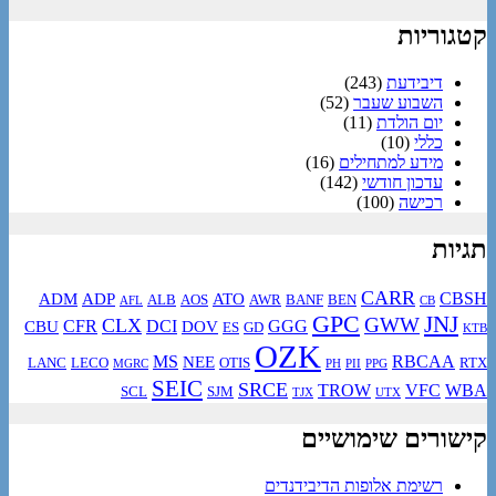
קטגוריות
דיבידעת
(243)
השבוע שעבר
(52)
יום הולדת
(11)
כללי
(10)
מידע למתחילים
(16)
עדכון חודשי
(142)
רכישה
(100)
תגיות
CARR
CBSH
ADM
ADP
ATO
ALB
AOS
AWR
BANF
BEN
AFL
CB
GPC
JNJ
GWW
CLX
CFR
DCI
GGG
CBU
DOV
ES
GD
KTB
OZK
MS
RBCAA
NEE
LANC
LECO
OTIS
RTX
MGRC
PH
PII
PPG
SEIC
SRCE
TROW
VFC
WBA
SCL
SJM
TJX
UTX
קישורים שימושיים
רשימת אלופות הדיבידנדים