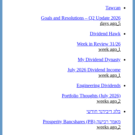
Tawcan
2026 Goals and Resolutions – Q2 Update
5 days ago
Dividend Hawk
Week in Review 31/26
1 week ago
My Dividend Dynasty
July 2026 Dividend Income
1 week ago
Engineering Dividends
Portfolio Thoughts (July 2026)
2 weeks ago
בלוג דיבידנד חודשי
מאמר רכישה Prosperity Bancshares (PB)
2 weeks ago