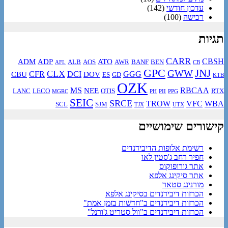
עדכון חודשי
(142)
רכישה
(100)
תגיות
CARR
CBSH
ADM
ADP
ATO
ALB
AOS
AWR
BANF
BEN
AFL
CB
GPC
JNJ
GWW
CLX
CFR
DCI
GGG
CBU
DOV
ES
GD
KTB
OZK
MS
RBCAA
NEE
LANC
LECO
OTIS
RTX
MGRC
PH
PII
PPG
SEIC
SRCE
TROW
VFC
WBA
SCL
SJM
TJX
UTX
קישורים שימושיים
רשימת אלופות הדיבידנדים
חפיר רחב ג'סטין לאו
אתר גורופוקוס
אתר סיקינג אלפא
מורנינג סטאר
הכרזות דיבידנדים בסיקינג אלפא
הכרזות דיבידנדים ב"חדשות בזמן אמת"
הכרזות דיבידנדים ב"וול סטריט ג'ורנל"