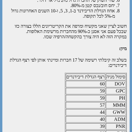
שווי השוק של החברה גדול מ-2 מיליאר דולר.
יחס חוב/נכס קטן מ-80%.
אחוז הגדלת הדיבידנד ב-1, 3, 5, ו-10 השנים האחרונות גדול
מ-5% לכל תקופה.
חשוב לציין שאני מקשיח ומרפה את הקריטריונים הללו בצורה כזו
שבכל פעם אני אסנן כ-90% מהחברות מרשימת האלופות.
במקרה הזה לא היה צורך בהקשחה/הרפיה שכזו.
מיון:
בשלב זה קיבלתי רשימה של 17 חברות ומיינתי אותן לפי רצף הגדלת
דיבידנדים:
סימול מניה
רצף הגדלת דיבידנדים
60
DOV
59
GPC
59
PH
57
MMM
44
GWW
40
ADM
39
PNR