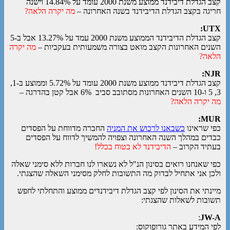
קצב הגדלת דיבידנד ממוצע משנת 2000 עומד על 14.84% וישנה
חריגה בקצב הגדלת הדיבידנד בשנה האחרונה –
מה יקרה הלאה?
UTX:
קצב הגדלת הדיבידנד הממוצע משנת 2000 עמד על 13.27% אבל ב-5
השנים האחרונות הקצב מואט בצורה משמעותית בעקביות –
מה יקרה
הלאה?
NJR:
קצב הגדלת דיבידנד ממוצע משנת 2000 עומד על 5.72% וממוצע ב-1,
3, 5 ו-10 השנים האחרונות מסתובב סביב 6% אבל קטן בהדרגה –
מה יקרה הלאה?
MUR:
כפי שראינו
כשבאנו לרכוש את המניה
החברה מדווחת על הפסדים
כבדים במהלך השנה האחרונה וצפויה להמשיך לדווח על הפסדים
בעתיד הקרוב –
הדיבידנד לא בטוח בכלל!
כפי שאנחנו רואים בסינון הנ"ל לא נשארו לנו חברות ללא סימני שאלה
ולכן אני אתחיל לבדוק מה התשובות לחלק מסימני השאלה שהצגתי.
מיינתי את הסינון לפי קצב הגדלת דיבידנדים ממוצע והתחלתי לחפש
תשובות לשאלות שהצגתי:
:
JW-A
לפי המידע באתר גורופוקוס: