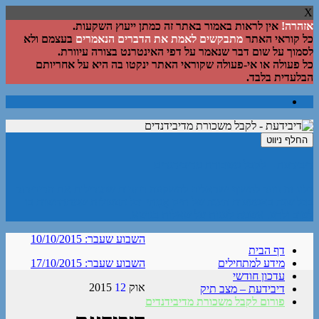
X
אזהרה!
אין לראות באמור באתר זה כמתן ייעוץ השקעות.
כל קוראי האתר
מתבקשים לאמת את הדברים הנאמרים
בעצמם ולא
לסמוך על שום דבר שנאמר על דפי האינטרנט בצורה עיוורת.
כל פעולה או אי-פעולה שקוראי האתר ינקטו בה היא על אחריותם
הבלעדית בלבד.
החלף ניווט
דיבידעת – לקבל משכורת מדיבידנדים
בלוג זה נועד לחשוף ישראלים להשקעה במניות שמגדילות את הדיבידנד
בכל שנה באמצעות הצגה של תיק אֲמִתִּי וכל הפעולות שמתרחשות בו
לטוב ולרע. אשמח לענות על שאלות בנושא.
השבוע שעבר: 10/10/2015
דף הבית
מידע למתחילים
השבוע שעבר: 17/10/2015
עדכון חודשי
אוק
12
2015
דיבידעת – מצב תיק
פורום לקבל משכורת מדיבידנדים