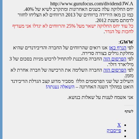
http://www.gurufocus.com/dividend/JW.A
יחס החלוקה עלה בשנים האחרונות ומתקרב לשיא של 40%.
כמו כן מאז הירידה ברווחים של 2013 הרווחים לא הצליחו לחזור
לרמתם משנת 2012.
כל עוד יחס החלוקה ישאר מעל 25% והרווחים לא יגדלו אני מעדיף
לחכות על הגדר
.
:
GWW
לפי
הגרף כאן
אנו רואים שהרווחים של החברה והדיבידנדים שהיא
מחלקת גדלים בצורה סדירה.
לפי
הפרסום הזה
החברה מתכננת להתחיל לרכוש מניות בסכום של 3
מיליארד דולר.
לפי
הפרסום הזה
החברה השלימה את הרכישה של חברה אחרת לא
מזמן.
השילוב של שני הפרסומים הללו מסביר מדוע קצב הגדלת הדיבידנד
הואט במהלך השנה האחרונה –
השאלה נענתה!
אני אשמח לענות על שאלות בנושא.
לשתף
X
פייסבוק