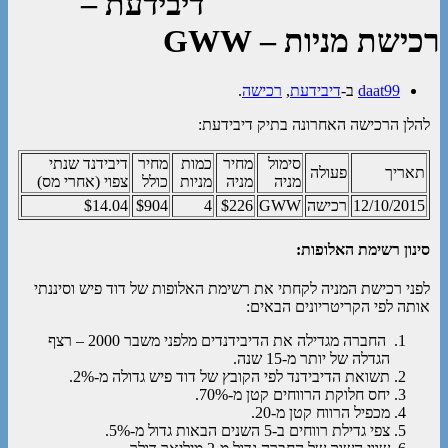
דיבידעת –
רכישת מניות – GWW
daat99
ב-
דיבידעת
,
רכישה
.
להלן הרכישה האחרונה בתיק דיבידעת:
סימול
מחיר
כמות
מחיר
דיבידנד שנתי
תאריך
פעולה
מניה
מניה
מניות
כולל
צפוי (אחרי מס)
12/10/2015
רכישה
GWW
$226
4
$904
$14.04
סינון רשימת האלופות:
לפני רכישת המניה לקחתי את רשימת האלופות של דוד פיש וסיננתי
אותה לפי הקריטריונים הבאים:
החברה מגדילה את הדיבידנדים מלפני משבר 2000 – רצף
הגדלה של יותר מ-15 שנה.
תשואת הדיבידנד לפי הקובץ של דוד פיש גדולה מ-2%.
יחס חלוקת הרווחים קטן מ-70%.
מכפיל הרווח קטן מ-20.
צפי גדילת רווחים ב-5 השנים הבאות גדול מ-5%.