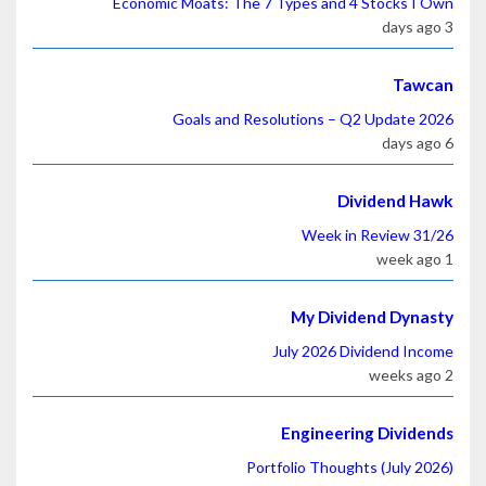
Economic Moats: The 7 Types and 4 Stoc
Divide
Week in Revi
My Dividend 
July 2026 Dividen
Engineering Di
Portfolio Thoughts (J