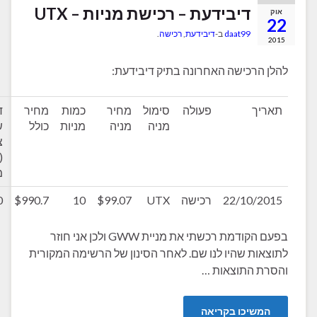
דיבידעת – רכישת מניות – UTX
daat99
ב-
דיבידעת
,
רכישה
.
רכישה האחרונה בתיק דיבידעת:
ך
פעולה
סימול
מחיר
כמות
מחיר
דיבידנד
מניה
מניה
מניות
כולל
שנתי
צפוי
(אחרי
מס)
22/10/
רכישה
UTX
$99.07
10
$990.7
$19.20
בפעם הקודמת רכשתי את מניית GWW ולכן אני חוזר
ת שהיו לנו שם. לאחר הסינון של הרשימה המקורית
התוצאות …
יכו בקריאה