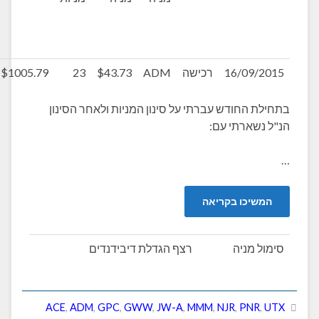
צפוי
(אחרי
מס)
16/09/
רכישה
ADM
$43.73
23
$1005.79
$19.32
 החודש עברתי על סינון המניות ולאחר הסינון
שארתי עם:
יכו בקריאה
 מניה
רצף הגדלת דיבידנדים
ACE
,
ADM
,
GPC
,
GWW
,
JW-A
,
MMM
,
NJR
,
PNR