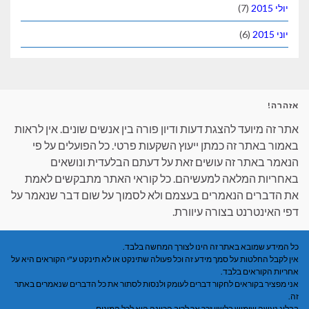
(7)
(6)
עד להצגת דעות ודיון פורה בין אנשים שונים. אין לראות
 זה כמתן ייעוץ השקעות פרטי. כל הפועלים על פי
ר זה עושים זאת על דעתם הבלעדית ונושאים
מלאה למעשיהם. כל קוראי האתר מתבקשים לאמת
 הנאמרים בעצמם ולא לסמוך על שום דבר שנאמר על
נט בצורה עיוורת.
בא באתר זה הינו לצורך המחשה בלבד.
ות על סמך מידע זה וכל פעולה שתינקט או לא תינקט ע"י הקוראים היא על
ים בלבד.
ראים לחקור דברים לעומק ולנסות לסתור את כל הדברים שנאמרים באתר
מוש בלשון זכר אך לרוב הכוונה היא לכל המינים.