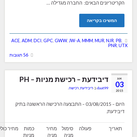
יונים הבאים: החברה מגדילה …
יכו בקריאה
ACE
,
ADM
,
DCI
,
GPC
,
GWW
,
JW-A
,
MMM
,
MUR
,
NJ
P
56 תגובות
דיבידעת – רכישת מניות – PH
daat99
ב-
דיבידעת
,
רכישה
.
היום – 03/08/2015 – התבצעה הרכישה הראשונה בתיק
ת.
ך
פעולה
סימול
מחיר
כמות
מחיר כולל
דיבידנד
מניה
מניה
מניות
שנתי