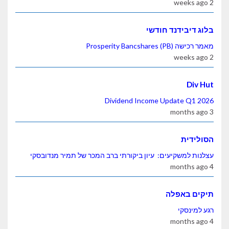
ידנד חודשי
Prosperity )
Dividend Income Update
ת
משקיעים: עיון ביקורתי ברב המכר של תמיר מנדובסקי
אפלה
קי