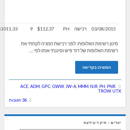
צפוי
(אחרי
מס)
03/08/
רכישה
PH
$112.37
9
$1011.33
$17.01
רשימת האלופות: לפני רכישת המניה לקחתי את
האלופות של דוד פיש וסיננתי אותו לפי …
יכו בקריאה
ACE
,
ADM
,
GPC
,
GWW
,
JW-A
,
MMM
,
NJR
,
PH
TR
36 תגובות
תיק דיבידעת