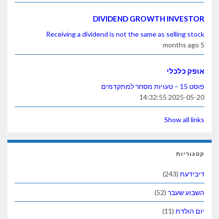
DIVIDEND GROWTH IN
Receiving a dividend is not the same as sell
כלי
2025-
Show 
(24
עבר
(52)
ת
(11)