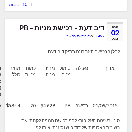
10 תגובות
דיבידעת – רכישת מניות – PB
daat99
ב-
דיבידעת
,
רכישה
.
רכישה האחרונה בתיק דיבידעת:
ך
פעולה
סימול
מחיר
כמות
מחיר
דיבידנד
מניה
מניה
מניות
כולל
שנתי
צפוי
(אחרי
מס)
01/09/
רכישה
PB
$49.29
20
$985.4
$16.35
רשימת האלופות: לפני רכישת המניה לקחתי את
האלופות של דוד פיש וסיננתי אותו לפי