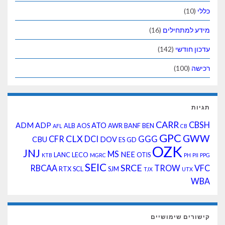
חילים
(16)
שי
(142)
CARR
ADM
ADP
ATO
ALB
AOS
AWR
BANF
BEN
AFL
C
GPC
CLX
CFR
DCI
GGG
CBU
DOV
ES
GD
OZK
JNJ
MS
NEE
LANC
LECO
OTIS
KTB
MGRC
SEIC
SRCE
RBCAA
TROW
RTX
SCL
SJM
TJX
שימושיים