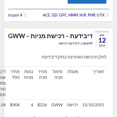
PNR
,
NJR
,
MMM
,
GPC
,
GD
,
ACE
4 תגובות
דיבידעת – רכישת מניות – GWW
daat99
ב-
דיבידעת
,
רכישה
.
רכישה האחרונה בתיק דיבידעת:
ך
פעולה
סימול
מחיר
כמות
מחיר
דיבידנד
מניה
מניה
מניות
כולל
שנתי
צפוי
(אחרי
מס)
12/10/
רכישה
GWW
$226
4
$904
$14.04