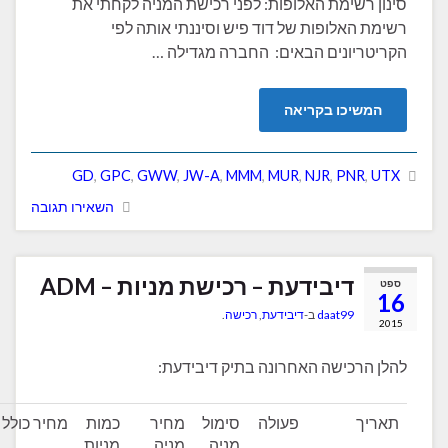
רשימת האלופות: לפני רכישת המניה לקחתי את
האלופות של דוד פיש וסיננתי אותה לפי
יונים הבאים: החברה מגדילה …
יכו בקריאה
GD
,
GPC
,
GWW
,
JW-A
,
MMM
,
MUR
,
NJR
,
PNR
השאירו תגובה
דיבידעת – רכישת מניות – ADM
daat99
ב-
דיבידעת
,
רכישה
.
רכישה האחרונה בתיק דיבידעת:
ך
פעולה
סימול
מחיר
כמות
מחיר כולל
דיבידנד
מניה
מניה
מניות
שנתי