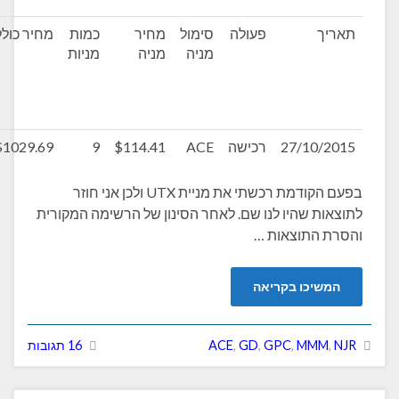
ך
פעולה
סימול
מחיר
כמות
מחיר כולל
דיבידנד
מניה
מניה
מניות
שנתי
צפוי
(אחרי
מס)
27/10/
רכישה
ACE
$114.41
9
$1029.69
$18.09
בפעם הקודמת רכשתי את מניית UTX ולכן אני חוזר
ת שהיו לנו שם. לאחר הסינון של הרשימה המקורית
התוצאות …
יכו בקריאה
MM
,
GPC
,
GD
,
ACE
16 תגובות