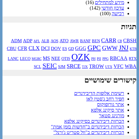
מידע למתחילים
(16)
עדכון חודשי
(142)
רכישה
(100)
תגיות
CARR
CBSH
ADM
ADP
ATO
ALB
AOS
AWR
BANF
BEN
AFL
CB
GPC
JNJ
GWW
CLX
CFR
DCI
GGG
CBU
DOV
ES
GD
KTB
OZK
MS
RBCAA
NEE
LANC
LECO
OTIS
RTX
MGRC
PH
PII
PPG
SEIC
SRCE
TROW
VFC
WBA
SCL
SJM
TJX
UTX
קישורים שימושיים
רשימת אלופות הדיבידנדים
חפיר רחב ג'סטין לאו
אתר גורופוקוס
אתר סיקינג אלפא
מורנינג סטאר
הכרזות דיבידנדים בסיקינג אלפא
הכרזות דיבידנדים ב"חדשות בזמן אמת"
הכרזות דיבידנדים ב"וול סטריט ג'ורנל"