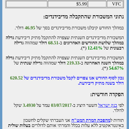
$5.99
VFC
נתוני המשכורת שהתקבלה מדיבידנדים:
במהלך החודש קיבלנו משכורת מדיבידנדים בסך של
46.95
דולר.
המשכורת מדיבידנדים השנתית שצפויה להתקבל מתיק דיבידעת
גדלה
במהלך שלושת החודשים האחרונים
ב-
68.51
דולר
שמהווה
גדילה
רבעונית
של
12.41%
(*).
המשכורת מדיבידנדים השנתית שצפויה להתקבל מתיק דיבידעת
גדלה
במהלך השנה האחרונה
ב-
219.33
דולר
שמהווה
גדילה שנתית
של
(*).
54.67%
נכון לסוף החודש אנו צפויים לקבל משכורת מדיבידנדים של
620.52
דולר בשנה מתיק דיבידעת.
הפקדה חודשית:
לפי
בנק ישראל
השער היציג ב-
03/07/2017
עמד על
3.4930
שקל
לדולר.
תודות ל
מהפכת המרת המט"ח
אני העברתי שקלים לחשבון
באינטראקטיב ללא עלות בכלל והמרתי אותם לדולרים
בעלות שולית