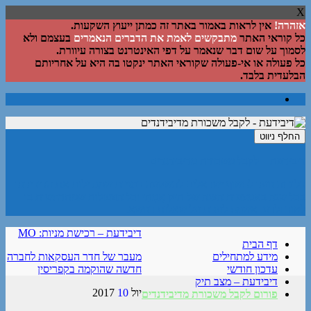
X
אזהרה!
אין לראות באמור באתר זה כמתן ייעוץ השקעות.
כל קוראי האתר
מתבקשים לאמת את הדברים הנאמרים
בעצמם ולא
לסמוך על שום דבר שנאמר על דפי האינטרנט בצורה עיוורת.
כל פעולה או אי-פעולה שקוראי האתר ינקטו בה היא על אחריותם
הבלעדית בלבד.
החלף ניווט
דיבידעת – לקבל משכורת מדיבידנדים
בלוג זה נועד לחשוף ישראלים להשקעה במניות שמגדילות את הדיבידנד
בכל שנה באמצעות הצגה של תיק אֲמִתִּי וכל הפעולות שמתרחשות בו
לטוב ולרע. אשמח לענות על שאלות בנושא.
דיבידעת – רכישת מניות: MO
דף הבית
מידע למתחילים
מעבר של חדר העסקאות לחברה
עדכון חודשי
חדשה שהוקמה בקפריסין
דיבידעת – מצב תיק
יול
10
2017
פורום לקבל משכורת מדיבידנדים