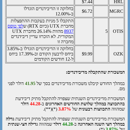
$7.44
HRL
בחלוקה זו הדיבידנדים הוגדלו
$6.72
MGRC
ב-12.00%
התקבלו 5 מניות בעקבות ההתפצלות
מחברת UTX (כיום RTX) ש
לפי טופס
OTIS
5
8937
מהוות 26.14% מחברת UTX
המקורית. לא הוכרזו עדיין דיבידנדים
מחברה זו
בחלוקה זו הדיבידנדים הוגדלו ב-3.85%
OZK
$9.99
ביחס לרבעון הקודם וב-17.39% ביחס
ל-12 חודשים הקודמים
המשכורת שהתקבלה מדיבידנדים:
במהלך החודש קיבלנו משכורת מדיבידנדים בסך של
41.95
דולר לפני
מס.
המשכורת מדיבידנדים השנתית שצפויה להתקבל מתיק דיבידעת
בהתכווצה במהלך שלושת החודשים האחרונים
ב-
44.28
דולר
שמהווה
התכווצות
רבעונית
של
3.87%
(*)(**).
המשכורת מדיבידנדים השנתית שצפויה להתקבל מתיק דיבידעת
גדלה
במהלך חצי השנה האחרונה
ב-
44.28
דולר
שמהווה
גדילה חצי-שנתית
של
3.87%
(*).