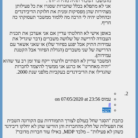
מהמשבר הנוכחי תהיה מהירה יותר.
אני לא מתפלא בכלל שחברות שסגרו את כל פעילותן
מצהירות שהן מפסיקות זמנית את חלוקת הדיבידנדים
ובהחלט יהיה לי הרבה מה ללמוד ממשבר תעסוקתי כה
חריף.
באופן אישי לא החלטתי עדיין אם אני אעדכן את תכנית
העבודה לדרישה של שלושה משברים (דבר שיגדיל את
עמידות התיק אבל יפגע בפיזור שלו) או שאני אשאר עם
הדרישה של שני משברים (הגדלת הפיזור אבל הקטנת
עמידות).
המשבר עדיין לא הסתיים ולדעתי ייקח עוד זמן רב עד שהוא
"יהיה מאחרינו" אז כרגע אני ממשיך להיצמד לחברות
שהגדילו את הדיבידנדים בעקביות מלפני שנת 2000.
עמוס
on
at 23:56
07/05/2020
#
השב
כתבת "הסגר שחל בעולם לצורך התמודדות עם הקורונה השבית
את הפעילות של חלק מהחברות והן הודיעו שהן לא יחלקו דיבידנד
כשהן לא פעילות" – מלבד MDP, באילו עוד חברות מדובר?