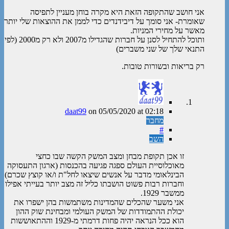
אני חושב שהתקופה הזאת היא מקרה בוחן מעניין לתפיסה
שאומרת- אני סומך על דיבידנדים כדי לממן את ההוצאות שלי יותר
מאשר על מחירי המניות.
ותוכל להתחיל לסנן על חברות שהגדילו מ2007 ולא רק מ2000 (לפי
התנאי שלך של שני משברים)
רק בריאות ובשורות טובות.
daat99
on
05/05/2020
at 02:18
מחבר
#
השב
זו אכן תקופת מבחן ומצב המשק הקשה שבו כחצי
מאוכלוסיית העולם ספגה פגיעה בהכנסות (ארגון התעסוקה
הבינלאומי מדבר על אנשים שיצאו לחל"ת ו/או קוצץ שכרם)
וחברות רבות פשוט הושבתו כליל זה מצב יותר בעייתי אפילו
ממשבר 1929.
אני משער שהכלים שהמדינות משתמשות בהן ישפרו את
יכולת ההתמודדות של המשק העולמי ומבחינת שוק ההון
הוא ככל הנראה יהיה פחות דרמתי מ-1929 וההתאוששות