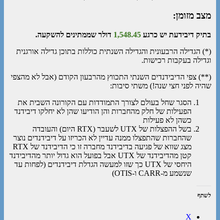
מצב מזומן:
בתיק דיבידעת יש כרגע
1,548.45
דולר שממתינים להשקעה.
(*) הגדילה הרבעונית והגדילה השנתית כוללות בתוכן גדילה אורגנית
וגדילה בעקבות רכישות.
(**) צפי הדיבידנדים השנתי התכווץ מהרבעון הקודם (אבל לא מהצפי
שהיה לפני חצי שנה!) משתי סיבות:
הסגר שחל בעולם לצורך התמודדות עם הקורונה השבית את
הפעילות של חלק מהחברות והן הודיעו שהן לא יחלקו דיבידנד
כשהן לא פעילות
בשל ההפצלות של UTX לשעבר (RTX היום) והעובדה
שהחברות שהתפצלו ממנה עדיין לא הכריזו על דיבידנדים נוצר
מצג שווא של פגיעה בדיבידנד מחברה זו כי הדיבידנד של RTX
קטן מהדיבידנד של UTX אבל בפועל הוא גדול יותר מהדיבידנד
היחסי של UTX כך שזו למעשה הגדלת דיבידנדים (לפחות עד
שנשמע מ-CARR ו-OTIS)
לשתף
X