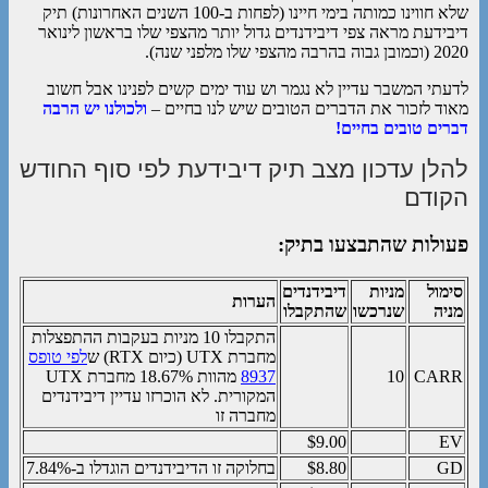
שלא חווינו כמותה בימי חיינו (לפחות ב-100 השנים האחרונות) תיק
דיבידעת מראה צפי דיבידנדים גדול יותר מהצפי שלו בראשון לינואר
2020 (וכמובן גבוה בהרבה מהצפי שלו מלפני שנה).
לדעתי המשבר עדיין לא נגמר וש עוד ימים קשים לפנינו אבל חשוב
מאוד לזכור את הדברים הטובים שיש לנו בחיים –
ולכולנו יש הרבה
דברים טובים בחיים!
להלן עדכון מצב תיק דיבידעת לפי סוף החודש
הקודם
פעולות שהתבצעו בתיק:
סימול
מניות
דיבידנדים
הערות
מניה
שנרכשו
שהתקבלו
התקבלו 10 מניות בעקבות ההתפצלות
מחברת UTX (כיום RTX) ש
לפי טופס
CARR
10
8937
מהוות 18.67% מחברת UTX
המקורית. לא הוכרזו עדיין דיבידנדים
מחברה זו
$9.00
EV
GD
$8.80
בחלוקה זו הדיבידנדים הוגדלו ב-7.84%