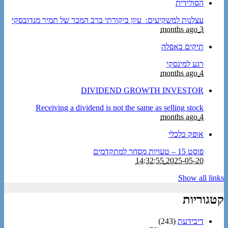
הסולידית
עצלנות למשקיעים: עיון ביקורתי ברב המכר של תמיר מנדובסקי
3 months ago
תיקים באפלה
רגע למינסקי
4 months ago
DIVIDEND GROWTH INVESTOR
Receiving a dividend is not the same as selling stock
4 months ago
אופק כלכלי
פוסט 15 – טעויות מסחר למתקדמים
2025-05-20 14:32:55
Show all links
קטגוריות
דיבידעת
(243)