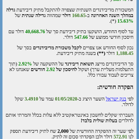
המשכורת מדיבידנדים השנתית שצפויה להתקבל מתיק דיבידעת
גדלה
במהלך השנה האחרונה
ב-
160.65
דולר
שמהווה
גדילה שנתית
של
(*).
15.63%
עד לסוף החודש, הושקעו בתיק דיבידעת סך של
40,668.76
דולר עם
חיסכון חודשי ממוצע של
547.66
דולר.
נכון לסוף החודש אנו צפויים
לקבל משכורת מדיבידנדים
בסך של
1,188.45
דולר
(**)
בשנה מתיק דיבידעת.
סך הדיבידנדים מייצג
תשואת דיבידנד
על ההשקעה של
%
2.92
(תוך
התעלמות מעליית ערך) ושקול
לחיסכון
של
2.92
חודשים
שאנחנו לא
צריכים לעבוד עבורו כלל.
הפקדה חודשית:
לפי
בנק ישראל
השער היציג ב-
01/05/2020
עמד על
3.4910
שקל
לדולר.
העברתי שקלים לחשבון באינטראקטיב ללא עלות בכלל והמרתי אותם
לדולרים
בעלות שולית בלבד!
לפי שער זה ההפקדה החודשית של
2,000
שח לתיק דיבידעת תספק
לנו
572.91
דולר ולכן הפקדתי סכום זה לתיק.