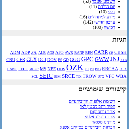
השבוע שעבר
(52)
יום הולדת
(11)
כללי
(10)
מידע למתחילים
(16)
עדכון חודשי
(142)
רכישה
(100)
תגיות
CARR
CBSH
ADM
ADP
ATO
ALB
AOS
AWR
BANF
BEN
AFL
CB
GPC
JNJ
GWW
CLX
CFR
DCI
GGG
CBU
DOV
ES
GD
KTB
OZK
MS
RBCAA
NEE
LANC
LECO
OTIS
RTX
MGRC
PH
PII
PPG
SEIC
SRCE
TROW
VFC
WBA
SCL
SJM
TJX
UTX
קישורים שימושיים
רשימת אלופות הדיבידנדים
חפיר רחב ג'סטין לאו
אתר גורופוקוס
אתר סיקינג אלפא
מורנינג סטאר
הכרזות דיבידנדים בסיקינג אלפא