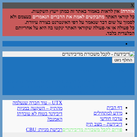
X
אזהרה!
אין לראות באמור באתר זה כמתן ייעוץ השקעות.
כל קוראי האתר
מתבקשים לאמת את הדברים הנאמרים
בעצמם ולא
לסמוך על שום דבר שנאמר על דפי האינטרנט בצורה עיוורת.
כל פעולה או אי-פעולה שקוראי האתר ינקטו בה היא על אחריותם
הבלעדית בלבד.
החלף ניווט
דיבידעת – לקבל משכורת מדיבידנדים
בלוג זה נועד לחשוף ישראלים להשקעה במניות שמגדילות את הדיבידנד
בכל שנה באמצעות הצגה של תיק אֲמִתִּי וכל הפעולות שמתרחשות בו
לטוב ולרע. אשמח לענות על שאלות בנושא.
UTX – עוד חברה שנעלמה
דף הבית
מהתיק – השקעה במניות
מידע למתחילים
דיבידנד בטוח לא עובדת!
עדכון חודשי
האמנם?
דיבידעת – מצב תיק
פורום לקבל משכורת מדיבידנדים
רכישת מניות: CBU