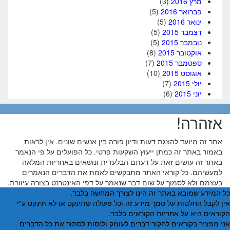
מרץ 2016
(3)
פברואר 2016
(5)
ינואר 2016
(5)
דצמבר 2015
(5)
נובמבר 2015
(5)
אוקטובר 2015
(8)
ספטמבר 2015
(7)
אוגוסט 2015
(10)
יולי 2015
(7)
יוני 2015
(6)
אזהרה!
אתר זה מיועד להצגת דעות ודיון פורה בין אנשים שונים. אין לראות
באמור באתר זה כמתן ייעוץ השקעות פרטי. כל הפועלים על פי הנאמר
באתר זה עושים זאת על דעתם הבלעדית ונושאים באחריות המלאה
למעשיהם. כל קוראי האתר מתבקשים לאמת את הדברים הנאמרים
בעצמם ולא לסמוך על שום דבר שנאמר על דפי האינטרנט בצורה עיוורת.
ל המידע שמובא באתר זה הינו לצורך המחשה בלבד.
ין לקבל החלטות על סמך מידע זה וכל פעולה שתינקט או לא תינקט ע"י
קוראים היא על אחריות הקוראים בלבד.
ני מפציר בקוראים לחקור דברים לעומק ולנסות לסתור את כל הדברים