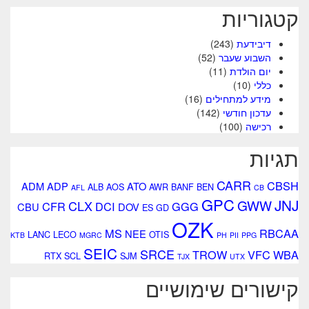
קטגוריות
דיבידעת
(243)
השבוע שעבר
(52)
יום הולדת
(11)
כללי
(10)
מידע למתחילים
(16)
עדכון חודשי
(142)
רכישה
(100)
תגיות
CARR
CBSH
ADM
ADP
ATO
ALB
AOS
AWR
BANF
BEN
AFL
CB
GPC
JNJ
GWW
CLX
CFR
DCI
GGG
CBU
DOV
ES
GD
OZK
MS
RBCAA
NEE
LANC
LECO
OTIS
KTB
MGRC
PH
PII
PPG
SEIC
SRCE
TROW
VFC
WBA
RTX
SCL
SJM
TJX
UTX
קישורים שימושיים