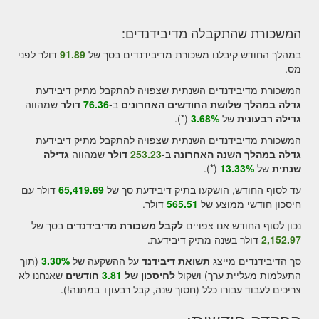
המשכורת שהתקבלה מדיבידנדים:
במהלך החודש קיבלנו משכורת מדיבידנדים בסך של
91.89
דולר לפני
מס.
המשכורת מדיבידנדים השנתית שצפויה להתקבל מתיק דיבידעת
גדלה במהלך שלושת החודשים האחרונים
ב-
76.36
דולר
שמהווה
גדילה
רבעונית
של
3.68%
(*).
המשכורת מדיבידנדים השנתית שצפויה להתקבל מתיק דיבידעת
גדלה במהלך השנה האחרונה
ב-
253.23
דולר
שמהווה
גדילה
שנתית
של
13.33%
(*).
עד לסוף החודש, הושקעו בתיק דיבידעת סך של
65,419.69
דולר עם
חיסכון חודשי ממוצע של
565.51
דולר.
נכון לסוף החודש אנו צפויים
לקבל משכורת מדיבידנדים
בסך של
2,152.97
דולר בשנה מתיק דיבידעת.
סך הדיבידנדים מייצג
תשואת דיבידנד
על ההשקעה של
%
3.30
(תוך
התעלמות מעליית ערך) ושקול
לחיסכון
של
3.81
חודשים
שאנחנו לא
צריכים לעבוד עבורו כלל (חסוך שנה, קבל רבעון+ במתנה!).