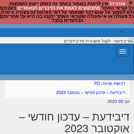
אזהרה!
אין לראות באמור באתר זה כמתן ייעוץ השקעות.
X
ל קוראי האתר
מתבקשים לאמת את הדברים הנאמרים
בעצמם
לא לסמוך על שום דבר שנאמר על דפי האינטרנט בצורה עיוורת.
ל פעולה או אי-פעולה שקוראי האתר ינקטו בה היא על אחריותם
הבלעדית בלבד.
דיבידעת – לקבל משכורת מדיבידנדים
החלף
בלוג זה נועד לחשוף ישראלים להשקעה במניות שמגדילות את
ניווט
דיבידנד בכל שנה באמצעות הצגה של תיק אֲמִתִּי וכל הפעולות שמתרחשות
ו לטוב ולרע. אשמח לענות על שאלות בנושא.
רכישת מניות: PG
דיבידעת – עדכון חודשי – נובמבר 2023
נוב
05
2023
דיבידעת – עדכון חודשי –
אוקטובר 2023