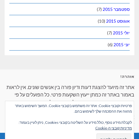
ספטמבר 2015
(7)
אוגוסט 2015
(10)
יולי 2015
(7)
יוני 2015
(6)
אזהרה!
אתר זה מיועד להצגת דעות ודיון פורה בין אנשים שונים. אין לראות
באמור באתר זה כמתן ייעוץ השקעות פרטי. כל הפועלים על פי
הנאמר באתר זה עושים זאת על דעתם הבלעדית ונושאים
פרטיות וקובצי Cookie: אתר זה משתמש בקובצי Cookie. המשך השימוש באתר
באחריות המלאה למעשיהם. כל קוראי האתר מתבקשים לאמת
מהווה את ההסכמה שלך לשימוש בהם.
את הדברים הנאמרים בעצמם ולא לסמוך על שום דבר שנאמר על
לקבלת מידע נוסף, כולל מידע על השליטה בקובצי Cookies, ניתן לעיין בעמוד:
דפי האינטרנט בצורה עיוורת.
מדיניות קובצי ה-Cookie