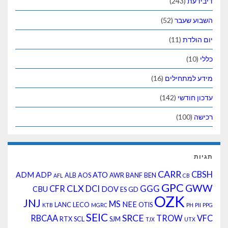
דיבידעת
(243)
השבוע שעבר
(52)
יום הולדת
(11)
כללי
(10)
מידע למתחילים
(16)
עדכון חודשי
(142)
רכישה
(100)
תגיות
CARR
CBSH
ADM
ADP
ATO
ALB
AOS
AWR
BANF
BEN
AFL
CB
GPC
GWW
CLX
CFR
DCI
GGG
CBU
DOV
ES
GD
OZK
JNJ
MS
NEE
LANC
LECO
OTIS
KTB
MGRC
PH
PII
PPG
SEIC
SRCE
RBCAA
TROW
VFC
RTX
SCL
SJM
TJX
UTX