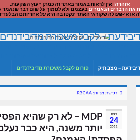
אזהרה!
אין לראות באמור באתר זה כמתן ייעוץ השקעות.
 את הדברים הנאמרים
בעצמם ולא לסמוך על שום דבר שנאמר על 
ה או אי-פעולה שקוראי האתר ינקטו בה היא על אחריותם הבלעדית
יבידעת – לקבל משכורת מדיבידנדים
 במניות שמגדילות את הדיבידנד בכל שנה באמצעות 
חשות בו לטוב ולרע. אשמח לענות על שאלות בנו
יבידעת – מצב תיק
פורום לקבל משכורת מדיבידנדים
רכישת מניות: RBCAA
MDP – לא רק שהיא הפס
דצמ
24
יותר משנה, היא כבר נעל
2021
הפסדת! האמנם?