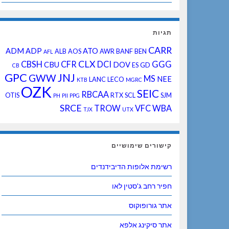
תגיות
CARR
ADM
ADP
ATO
ALB
AOS
AWR
BANF
BEN
AFL
CLX
CBSH
CFR
DCI
GGG
CBU
DOV
ES
GD
CB
GPC
JNJ
GWW
MS
NEE
LANC
LECO
KTB
MGRC
OZK
SEIC
RBCAA
OTIS
RTX
SCL
SJM
PH
PII
PPG
SRCE
TROW
VFC
WBA
TJX
UTX
קישורים שימושיים
רשימת אלופות הדיבידנדים
חפיר רחב ג'סטין לאו
אתר גורופוקוס
אתר סיקינג אלפא