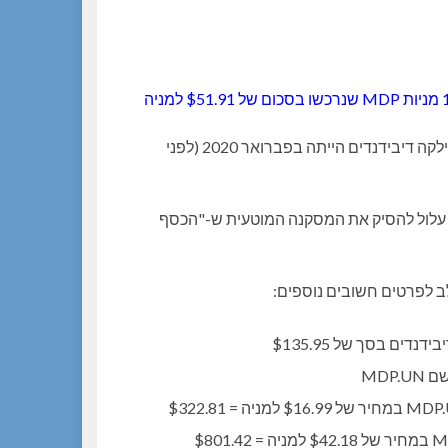
כל 19 מניות MDP שנרכשו בסכום של $51.91 למניה
בנוסף אותו יצור אנוש שם לב שהפעם האחרונה שהחברה חילקה דיבידנדים הייתה בפברואר 2020 (לפני
 עלול להסיק את המסקנה המוטעית ש-"הכסף
ב לפרטים חשובים נוספים:
נדים בסך של $135.95