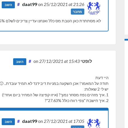
#
daat99
on
25/12/2021
at 21:26
השב
מחבר
לא מסתתרת כאן הטבת מס כלל ואנחנו עדיין צריכים לשלם 25% מס על הרווח שנוצר לנו.
לופטי
on
at 15:43
27/12/2021
#
השב
היי דעת
תודה על המאמר! אכן השקעה במניות דיבידנד לא תמיד עובדת.. 🙂
יש לי 2 שאלות:
1. איך מזהים נפח מסחר נמוך? (איזו קפיצה של המחיר ביום אחד!)
2. איך חישבת "צפי רווח כולל 27.63%"?
#
daat99
on
27/12/2021
at 17:05
השב