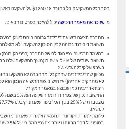
בסך הכל המשקיע קיבל בחזרה $1260.18 על השקעה ראשונית של $986.29 שזה מייצג
מי
שזוכר את מאמר הרכישה
יכול להיזכר בפרטים הבאים:
החברה הציגה תשואת דיבידנד גבוהה ביחס לשוק במעמד ה
תשואת דיבידנד גבוהה לבין הסיכון להשקעה "לא מוצלחת"
במעמד הרכישה צפי הגדילה של החברה (לפני הקורונה) היה כ-5% 
כשבפועל קיבלנו 27.77%
מכיוון שהדיבידנדים שהתקבלו מהחברה לא הושקעו בחז
לא מתחקים אחריהן) אז חישוב צפי התשואה הנכון הוא לפי
ריבית-דריבית כמו שבוצע במאמר המקורי.
החישוב הנכון של
לנושא).
כלומר, למרות הקורונה ותחלואיה ולמרות שאנחנו מחשבים 
בסופו של דבר
הרווחנו יותר
מהצפי המקורי של 5% לשנה.