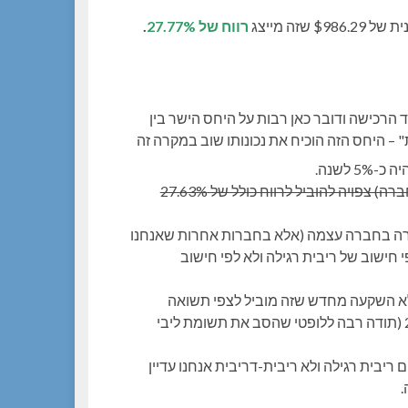
רווח של 27.77%
.
רכישה ודובר כאן רבות על היחס הישר בין
 – היחס הזה הוכיח את נכונותו שוב במקרה זה
לשנה.
תשואה שנתית של 5% ל-5 שנים (משך ההשקעה שלנו בחברה) צפויה להוביל לרווח כולל של 27.63%
רה בחברה עצמה (אלא בחברות אחרות שאנחנו
 חישוב של ריבית רגילה ולא לפי חישוב
 צפי הרווח מההשקעה הוא 5% בשנה ללא השקעה מחדש שזה מוביל לצפי תשואה
מצטברת של 25% בסך הכל בעוד שאנחנו קיבלנו 27.77% (תודה רבה ללופטי שהסב את תשומת ליבי
ריבית רגילה ולא ריבית-דריבית אנחנו עדיין