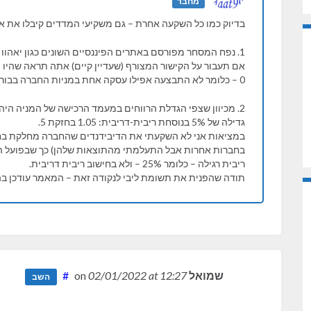
מחבר
בדיוק כמו כל השקעה אחרת – גם משקיעי המדדים קיבלו את
1. נפח המסחר מפורסם באתרים הפיננסיים השונים כגון יאהוו פייננס, גורו פוקוס
אם תעבור על הקישור המצורף (שעדיין קיים) אתה תראה שהיו
0 – כלומר לא התבצעה אפילו עסקה אחת במניות החברה בבורסה.
גדילה של 5% בנוסחת ריבית-דריבית: 1.05 בחזקת 5.
במציאות אני לא השקעתי את הדיבידנדים שהחברה מחלקת בח
ריבית רגילה – כלומר 25% – ולא בחישוב ריבית דריבית.
תודה שהפנית את תשומת ליבי לנקודה זאת – המאמר עודכן ב
שמואל
on
at 12:27
02/01/2022
#
השב