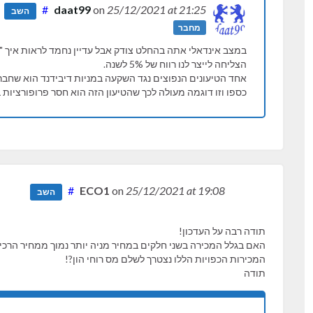
#
daat99
on
25/12/2021
at 21:25
השב
מחבר
במצב אינדאלי אתה בהחלט צודק אבל עדיין נחמד לראות איך "
הצליחה לייצר לנו רווח של 5% לשנה.
אחד הטיעונים הנפוצים נגד השקעה במניות דיבידנד הוא שחבר
כספו וזו דוגמה מעולה לכך שהטיעון הזה הוא חסר פרופורציות
#
ECO1
on
25/12/2021
at 19:08
השב
תודה רבה על העדכון!
האם בגלל המכירה בשני חלקים במחיר מניה יותר נמוך ממחיר הרכ
המכירות הכפויות הללו נצטרך לשלם מס רוחי הון?!
תודה