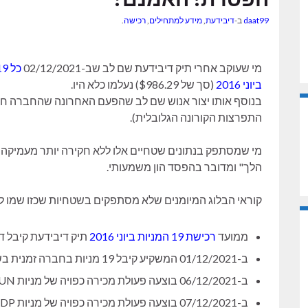
daat99
ב-
דיבידעת
,
מידע למתחילים
,
רכישה
.
מי שעוקב אחרי תיק דיבידעת שם לב שב-02/12/2021
ביוני 2016
(סך של $986.29) נעלמו כלא היו.
התפרצות הקורונה הגלובלית).
מי שמסתפק בנתונים שטחיים אלו ללא חקירה יותר מעמיקה
הלך" ומדובר בהפסד הון משמעותי.
קוראי הבלוג המיומנים שלא מסתפקים בשטחיות שכזו שמו ל
ממועד
רכישת 19 המניות ביוני 2016
תיק דיבידעת קיבל דיביד
ב-01/12/2021 המשקיע קיבל 19 מניות בחברה זמנית בשם MDP.UN
ב-06/12/2021 בוצעה פעולת מכירה כפויה של מניות MDP.UN במחיר של $16.99 למניה = $322.81
ב-07/12/2021 בוצעה פעולת מכירה כפויה של מניות MDP במחיר של $42.18 למניה = $801.42